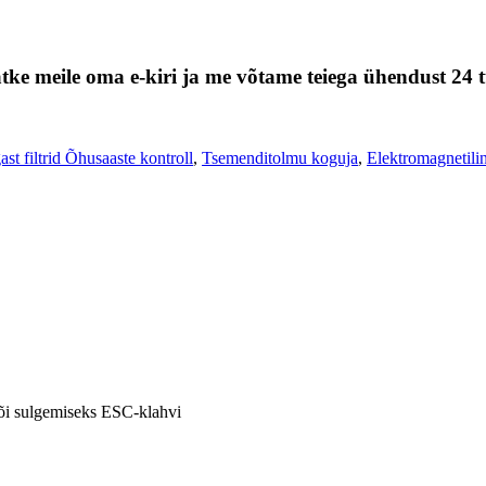
tke meile oma e-kiri ja me võtame teiega ühendust 24 t
st filtrid Õhusaaste kontroll
,
Tsemenditolmu koguja
,
Elektromagnetili
või sulgemiseks ESC-klahvi