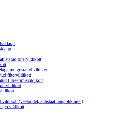
lssklapp
sklapp
istatud filtervildikott
kott
aga mulgustatud vildikott
d filtervildikott
ud filtreerimisvildikott
ud vildikott
vildikott
ildikott (veekindel, antistaatiline, õlikindel)
ltega vildikott