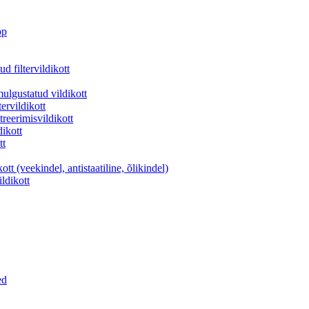
pp
d filtervildikott
lgustatud vildikott
ervildikott
reerimisvildikott
ikott
tt
t (veekindel, antistaatiline, õlikindel)
ildikott
ed