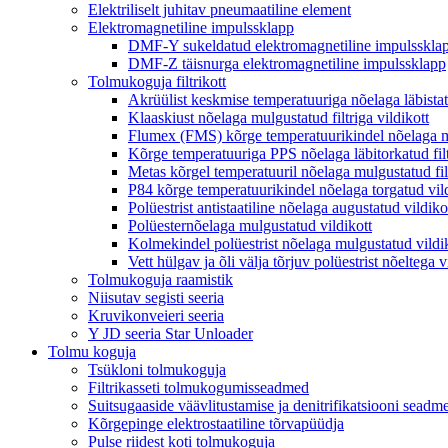
Elektriliselt juhitav pneumaatiline element
Elektromagnetiline impulssklapp
DMF-Y sukeldatud elektromagnetiline impulsskla
DMF-Z täisnurga elektromagnetiline impulssklapp
Tolmukoguja filtrikott
Akrüülist keskmise temperatuuriga nõelaga läbistatu
Klaaskiust nõelaga mulgustatud filtriga vildikott
Flumex (FMS) kõrge temperatuurikindel nõelaga mu
Kõrge temperatuuriga PPS nõelaga läbitorkatud filt
Metas kõrgel temperatuuril nõelaga mulgustatud filt
P84 kõrge temperatuurikindel nõelaga torgatud vild
Polüestrist antistaatiline nõelaga augustatud vildiko
Polüesternõelaga mulgustatud vildikott
Kolmekindel polüestrist nõelaga mulgustatud vildikot
Vett hülgav ja õli välja tõrjuv polüestrist nõeltega v
Tolmukoguja raamistik
Niisutav segisti seeria
Kruvikonveieri seeria
Y JD seeria Star Unloader
Tolmu koguja
Tsükloni tolmukoguja
Filtrikasseti tolmukogumisseadmed
Suitsugaaside väävlitustamise ja denitrifikatsiooni seadm
Kõrgepinge elektrostaatiline tõrvapüüdja
Pulse riidest koti tolmukoguja