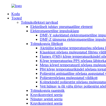
Kodu
Tooted
Tolmukollektori tarvikud
Elektriliselt juhitav pneumaatiline element
Elektromagnetiline impulssklapp
DMF-Y sukeldatud elektromagnetiline impu
DMF-Z täisnurga elektromagnetiline impuls
Tolmukoguja filtrikott
Akrüülist keskmise temperatuuriga nõelaga läb
Klaaskiust nõelaga mulgustatud filtriga vildi
Flumex (FMS) kõrge temperatuurikindel nõel
Kõrge temperatuuriga PPS nõelaga läbitorkatu
Metas kõrgel temperatuuril nõelaga mulgustat
P84 kõrge temperatuurikindel nõelaga torgat
Polüestrist antistaatiline nõelaga augustatud 
Polüesternõelaga mulgustatud vildikott
Kolmekindel polüestrist nõelaga mulgustatud v
Vett hülgav ja õli välja tõrjuv polüestrist nõe
Tolmukoguja raamistik
Kruvikonveieri seeria
Niisutav segisti seeria
Kruvikonveieri seeria