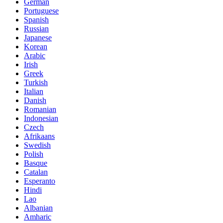
German
Portuguese
Spanish
Russian
Japanese
Korean
Arabic
Irish
Greek
Turkish
Italian
Danish
Romanian
Indonesian
Czech
Afrikaans
Swedish
Polish
Basque
Catalan
Esperanto
Hindi
Lao
Albanian
Amharic