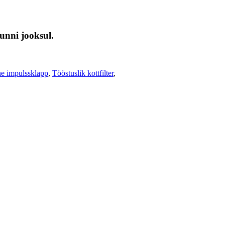
unni jooksul.
ne impulssklapp
,
Tööstuslik kottfilter
,