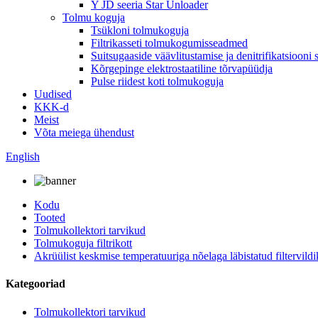
Y JD seeria Star Unloader
Tolmu koguja
Tsükloni tolmukoguja
Filtrikasseti tolmukogumisseadmed
Suitsugaaside väävlitustamise ja denitrifikatsiooni
Kõrgepinge elektrostaatiline tõrvapüüdja
Pulse riidest koti tolmukoguja
Uudised
KKK-d
Meist
Võta meiega ühendust
English
Kodu
Tooted
Tolmukollektori tarvikud
Tolmukoguja filtrikott
Akrüülist keskmise temperatuuriga nõelaga läbistatud filtervildi
Kategooriad
Tolmukollektori tarvikud