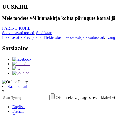
UUSKIRI
Meie toodete või hinnakirja kohta päringute korral jä
PÄRING KOHE
Soovitatavad tooted
,
Saidikaart
Elektrostatik Precipitator
,
Elektrostaatilise sadestaja kasutusalad
,
Kanga
Sotsiaalne
Saada email
x
Otsimiseks vajutage sisestusklahvi 
English
French