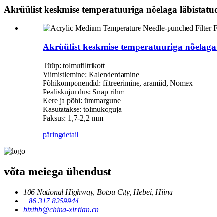
Akrüülist keskmise temperatuuriga nõelaga läbistatud 
Akrüülist keskmise temperatuuriga nõelaga l
Tüüp: tolmufiltrikott
Viimistlemine: Kalenderdamine
Põhikomponendid: filtreerimine, aramiid, Nomex
Pealiskujundus: Snap-rihm
Kere ja põhi: ümmargune
Kasutatakse: tolmukoguja
Paksus: 1,7-2,2 mm
päring
detail
võta meiega ühendust
106 National Highway, Botou City, Hebei, Hiina
+86 317 8259944
btxthb@china-xintian.cn