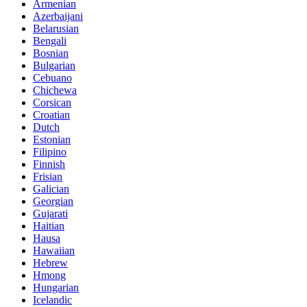
Armenian
Azerbaijani
Belarusian
Bengali
Bosnian
Bulgarian
Cebuano
Chichewa
Corsican
Croatian
Dutch
Estonian
Filipino
Finnish
Frisian
Galician
Georgian
Gujarati
Haitian
Hausa
Hawaiian
Hebrew
Hmong
Hungarian
Icelandic