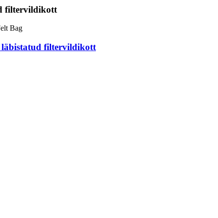
filtervildikott
äbistatud filtervildikott