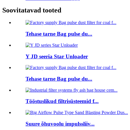
Soovitatavad tooted
Tehase tarne Bag pulse du...
Y JD seeria Star Unloader
Tehase tarne Bag pulse du...
Tööstuslikud filtrisüsteemid f...
Suure õhuvoolu impulssliiv...