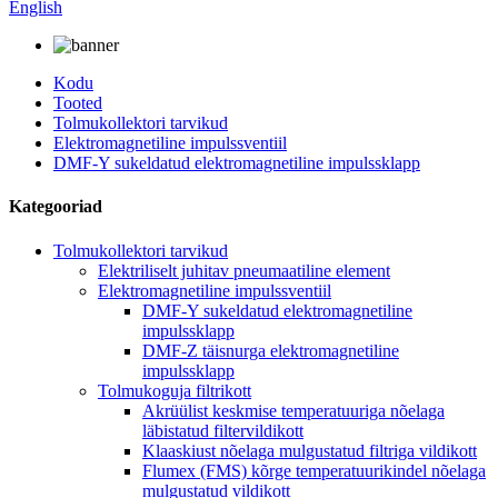
English
Kodu
Tooted
Tolmukollektori tarvikud
Elektromagnetiline impulssventiil
DMF-Y sukeldatud elektromagnetiline impulssklapp
Kategooriad
Tolmukollektori tarvikud
Elektriliselt juhitav pneumaatiline element
Elektromagnetiline impulssventiil
DMF-Y sukeldatud elektromagnetiline
impulssklapp
DMF-Z täisnurga elektromagnetiline
impulssklapp
Tolmukoguja filtrikott
Akrüülist keskmise temperatuuriga nõelaga
läbistatud filtervildikott
Klaaskiust nõelaga mulgustatud filtriga vildikott
Flumex (FMS) kõrge temperatuurikindel nõelaga
mulgustatud vildikott