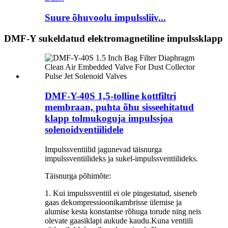
Suure õhuvoolu impulssliiv...
DMF-Y sukeldatud elektromagnetiline impulssklapp
DMF-Y-40S 1,5-tolline kottfiltri
membraan, puhta õhu sisseehitatud
klapp tolmukoguja impulssjoa
solenoidventiilidele
Impulssventiilid jagunevad täisnurga
impulssventiilideks ja sukel-impulssventiilideks.
Täisnurga põhimõte:
1. Kui impulssventiil ei ole pingestatud, siseneb
gaas dekompressioonikambrisse ülemise ja
alumise kesta konstantse rõhuga torude ning neis
olevate gaasiklapi aukude kaudu.Kuna ventiili