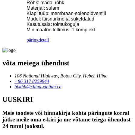
Rõhk: madal rõhk
Materjal: sulam
Klapi tüüp: membraan-solenoidventiil
Mudel: täisnurkne ja sukeldatud
Kasutusala: tolmukoguja
Minimaalne tellimus: 1 komplekt
päring
detail
võta meiega ühendust
106 National Highway, Botou City, Hebei, Hiina
+86 317 8259944
btxthb@china-xintian.cn
UUSKIRI
Meie toodete või hinnakirja kohta päringute korral
jätke meile oma e-kiri ja me võtame teiega ühendust
24 tunni jooksul.