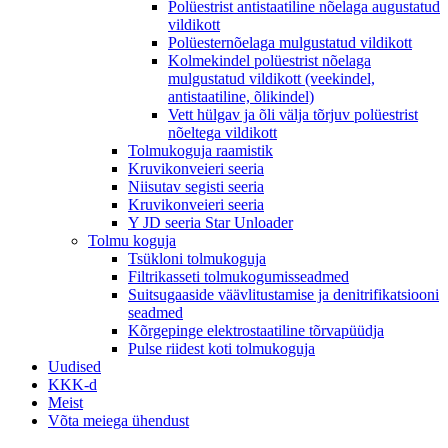
Polüestrist antistaatiline nõelaga augustatud
vildikott
Polüesternõelaga mulgustatud vildikott
Kolmekindel polüestrist nõelaga
mulgustatud vildikott (veekindel,
antistaatiline, õlikindel)
Vett hülgav ja õli välja tõrjuv polüestrist
nõeltega vildikott
Tolmukoguja raamistik
Kruvikonveieri seeria
Niisutav segisti seeria
Kruvikonveieri seeria
Y JD seeria Star Unloader
Tolmu koguja
Tsükloni tolmukoguja
Filtrikasseti tolmukogumisseadmed
Suitsugaaside väävlitustamise ja denitrifikatsiooni
seadmed
Kõrgepinge elektrostaatiline tõrvapüüdja
Pulse riidest koti tolmukoguja
Uudised
KKK-d
Meist
Võta meiega ühendust