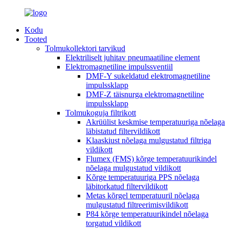
Kodu
Tooted
Tolmukollektori tarvikud
Elektriliselt juhitav pneumaatiline element
Elektromagnetiline impulssventiil
DMF-Y sukeldatud elektromagnetiline
impulssklapp
DMF-Z täisnurga elektromagnetiline
impulssklapp
Tolmukoguja filtrikott
Akrüülist keskmise temperatuuriga nõelaga
läbistatud filtervildikott
Klaaskiust nõelaga mulgustatud filtriga
vildikott
Flumex (FMS) kõrge temperatuurikindel
nõelaga mulgustatud vildikott
Kõrge temperatuuriga PPS nõelaga
läbitorkatud filtervildikott
Metas kõrgel temperatuuril nõelaga
mulgustatud filtreerimisvildikott
P84 kõrge temperatuurikindel nõelaga
torgatud vildikott