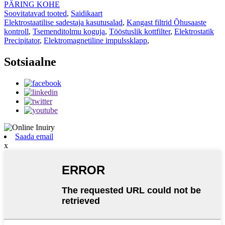
PÄRING KOHE
Soovitatavad tooted
,
Saidikaart
Elektrostaatilise sadestaja kasutusalad
,
Kangast filtrid Õhusaaste
kontroll
,
Tsemenditolmu koguja
,
Tööstuslik kottfilter
,
Elektrostatik
Precipitator
,
Elektromagnetiline impulssklapp
,
Sotsiaalne
Saada email
x