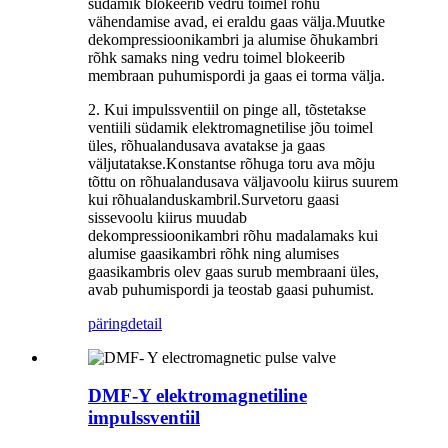
südamik blokeerib vedru toimel rõhu
vähendamise avad, ei eraldu gaas välja.Muutke
dekompressioonikambri ja alumise õhukambri
rõhk samaks ning vedru toimel blokeerib
membraan puhumispordi ja gaas ei torma välja.
2. Kui impulssventiil on pinge all, tõstetakse
ventiili südamik elektromagnetilise jõu toimel
üles, rõhualandusava avatakse ja gaas
väljutatakse.Konstantse rõhuga toru ava mõju
tõttu on rõhualandusava väljavoolu kiirus suurem
kui rõhualanduskambril.Survetoru gaasi
sissevoolu kiirus muudab
dekompressioonikambri rõhu madalamaks kui
alumise gaasikambri rõhk ning alumises
gaasikambris olev gaas surub membraani üles,
avab puhumispordi ja teostab gaasi puhumist.
päring
detail
DMF-Y elektromagnetiline
impulssventiil