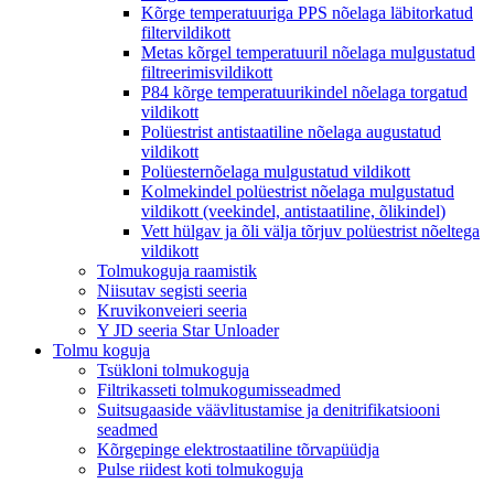
Kõrge temperatuuriga PPS nõelaga läbitorkatud
filtervildikott
Metas kõrgel temperatuuril nõelaga mulgustatud
filtreerimisvildikott
P84 kõrge temperatuurikindel nõelaga torgatud
vildikott
Polüestrist antistaatiline nõelaga augustatud
vildikott
Polüesternõelaga mulgustatud vildikott
Kolmekindel polüestrist nõelaga mulgustatud
vildikott (veekindel, antistaatiline, õlikindel)
Vett hülgav ja õli välja tõrjuv polüestrist nõeltega
vildikott
Tolmukoguja raamistik
Niisutav segisti seeria
Kruvikonveieri seeria
Y JD seeria Star Unloader
Tolmu koguja
Tsükloni tolmukoguja
Filtrikasseti tolmukogumisseadmed
Suitsugaaside väävlitustamise ja denitrifikatsiooni
seadmed
Kõrgepinge elektrostaatiline tõrvapüüdja
Pulse riidest koti tolmukoguja