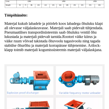
Tööpõhimõte:
Materjal kukub labadele ja pöörleb koos labadega õhuluku klapi
all olevasse väljalaskeavasse. Materjali saab pidevalt tühjendada.
Pneumaatilises transpordisüsteemis saab õhuluku ventiil õhu
lukustada ja materjali pidevalt tarnida.Rootori väike kiirus ja
väike ruum võivad takistada õhuvoolu tagasivoolu ning tagada
stabiilse õhurõhu ja materjali korrapärase tühjenemise. Arilock-
klapp toimib materjali kogumissüsteemis materjali väljalaskjana.