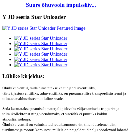
Suure õhuvoolu impulssliiv...
Y JD seeria Star Unloader
Lühike kirjeldus:
Õhuluku ventiil, mida nimetatakse ka tühjendusventiiliks,
tähtväljastusventiiliks, tuhaventiiliks, on pneumaatilise transpordisüsteemi ja
tolmueemaldussüsteemi oluline seade.
Seda kasutatakse peamiselt materjali pidevaks väljastamiseks tripperist ja
tolmukollektorist ning veendumaks, et siserõhk ei puutuks kokku
atmosfäärirõhuga.
Õhuluku ventiil on valmistatud reduktormootorist, tihenduselemendist,
tiivikutest ja rootori korpusest, millele on paigaldatud palju pöörlevaid labasid.