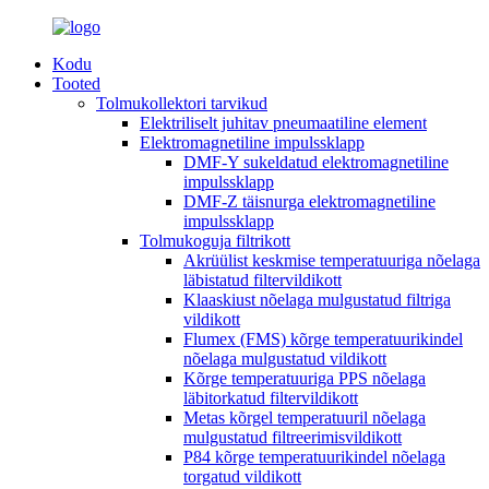
Kodu
Tooted
Tolmukollektori tarvikud
Elektriliselt juhitav pneumaatiline element
Elektromagnetiline impulssklapp
DMF-Y sukeldatud elektromagnetiline
impulssklapp
DMF-Z täisnurga elektromagnetiline
impulssklapp
Tolmukoguja filtrikott
Akrüülist keskmise temperatuuriga nõelaga
läbistatud filtervildikott
Klaaskiust nõelaga mulgustatud filtriga
vildikott
Flumex (FMS) kõrge temperatuurikindel
nõelaga mulgustatud vildikott
Kõrge temperatuuriga PPS nõelaga
läbitorkatud filtervildikott
Metas kõrgel temperatuuril nõelaga
mulgustatud filtreerimisvildikott
P84 kõrge temperatuurikindel nõelaga
torgatud vildikott