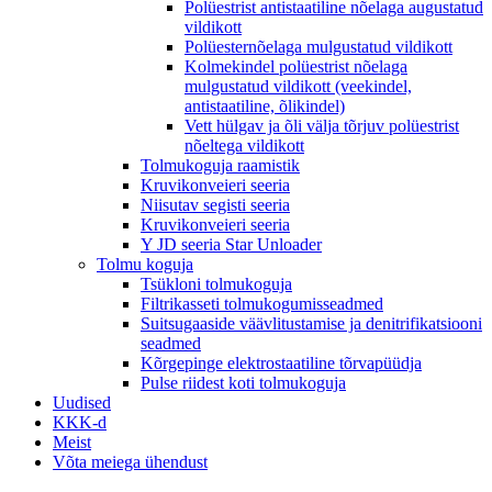
Polüestrist antistaatiline nõelaga augustatud
vildikott
Polüesternõelaga mulgustatud vildikott
Kolmekindel polüestrist nõelaga
mulgustatud vildikott (veekindel,
antistaatiline, õlikindel)
Vett hülgav ja õli välja tõrjuv polüestrist
nõeltega vildikott
Tolmukoguja raamistik
Kruvikonveieri seeria
Niisutav segisti seeria
Kruvikonveieri seeria
Y JD seeria Star Unloader
Tolmu koguja
Tsükloni tolmukoguja
Filtrikasseti tolmukogumisseadmed
Suitsugaaside väävlitustamise ja denitrifikatsiooni
seadmed
Kõrgepinge elektrostaatiline tõrvapüüdja
Pulse riidest koti tolmukoguja
Uudised
KKK-d
Meist
Võta meiega ühendust