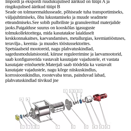
Impordi ja ekspordi ruudukujulised äärikud on tüüpi A ja
ringikujulised äärikud tüüpi B
Seade on tolmueemaldusseade, põhiseade tuha transportimiseks,
väljajuhtimiseks, õhu lukustamiseks ja muude seadmete
etteandmiseks.See sobib pulbriliste ja granuleeritud materjalide
jaoks.Paigalduse suurus on kooskõlas igasuguste
tolmukollektoritega, mida kasutatakse laialdaselt
keskkonnakaitses, kaevandamises, metallurgias, keemiatööstuses,
teravilja-, keemia- ja muudes tööstussektorites.
Spetsiaalseid mootoreid, nagu plahvatuskindlad,
sagedusmodulatsioonid, kiiruse reguleerimine ja laevamootorid,
saab konfigureerida vastavalt kasutajate vajadustele, et vastata
kasutajate erinõuetele.Materjali saab töödelda ka vastavalt
kasutajate vajadustele, nagu kõrge niiskuskindlus,
korrosioonikindlus, roostevaba teras, painduvad labad,
plahvatuskindlad tiivikud jne