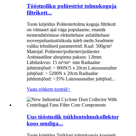
Tööstusliku polüestrist tolmukoguja
filtrikott...
Toote kirjeldus Polüestertolmu koguja filtrikott
on viimasel ajal väga populaarne, enamik
tsemenditööstuse elektritehase asfalditehase
reoveepuhastustöökoda tuleb meile.Seadmete
valiku tehnilised parameetrid: Kaal: 500g/m²
Materjal: Polüester/polüester/polüester
Antistaatiline aluspinna paksus: 1,8mm
Läbilaskvus: 15 m³/m²· min Radiaalne
juhtimisjõud: > 800N/5 x 20cm Laiussuunaline
juhtjõud: > 5200N x 20cm Radiaalne
juhtimisjõud: <35% Laiussuunaline juhtjõud...
Vaata rohkem tooteid
>
Uus tööstuslik tsüklontolmukollektor
koos sendiga...
Toote kirjeldus Tsükloni tolmukoguja koosneb