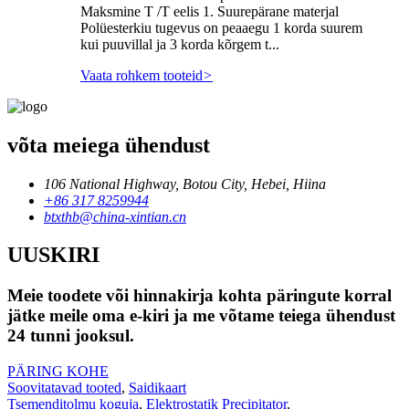
Maksmine T /T eelis 1. Suurepärane materjal
Polüesterkiu tugevus on peaaegu 1 korda suurem
kui puuvillal ja 3 korda kõrgem t...
Vaata rohkem tooteid
>
võta meiega ühendust
106 National Highway, Botou City, Hebei, Hiina
+86 317 8259944
btxthb@china-xintian.cn
UUSKIRI
Meie toodete või hinnakirja kohta päringute korral
jätke meile oma e-kiri ja me võtame teiega ühendust
24 tunni jooksul.
PÄRING KOHE
Soovitatavad tooted
,
Saidikaart
Tsemenditolmu koguja
,
Elektrostatik Precipitator
,