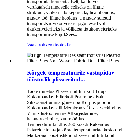
transportida horisontaalselt, kaldu või
vertikaalselt ning selle eeliseks on lihtne
struktuur, väike ristlõikepindala, hea tihendus,
mugav töö, lihtne hooldus ja mugav suletud
transport.Kruvikonveierid jagunevad võll-
tigukonveieriteks ja võllideta tigukonveieriteks
transportimise kujul.Sees...
Vaata rohkem tooteid
>
Kõrgele temperatuurile vastupidav
tööstuslik plisseeritud...
Toote nimetus Plisseeritud filtrikott Tüüp
Kokkupandav Filterkott Pealmine disain
Silikoonist ümmargune riba Korpus ja põhi
Kokkupandav stiil Membrants Õli- ja veekindlus
Viimistlustöötlemine Allkirjastamine,
kalandreerimine, kuumtöötlus
Temperatuurikindlus 260 kraadi Rakendus
Patareide tehas ja kõrge temperatuuriga keskkond
Märksõna Tööstuslikud plisseeritud filtrikotid