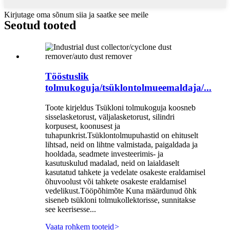
Kirjutage oma sõnum siia ja saatke see meile
Seotud tooted
Tööstuslik
tolmukoguja/tsüklontolmueemaldaja/...
Toote kirjeldus Tsükloni tolmukoguja koosneb
sisselasketorust, väljalasketorust, silindri
korpusest, koonusest ja
tuhapunkrist.Tsüklontolmupuhastid on ehituselt
lihtsad, neid on lihtne valmistada, paigaldada ja
hooldada, seadmete investeerimis- ja
kasutuskulud madalad, neid on laialdaselt
kasutatud tahkete ja vedelate osakeste eraldamisel
õhuvoolust või tahkete osakeste eraldamisel
vedelikust.Tööpõhimõte Kuna määrdunud õhk
siseneb tsükloni tolmukollektorisse, sunnitakse
see keerisesse...
Vaata rohkem tooteid
>