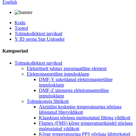
English
Kodu
Tooted
Tolmukollektori tarvikud
Y JD seeria Star Unloader
Kategooriad
Tolmukollektori tarvikud
Elektriliselt juhitav pneumaatiline element
Elektromagnetiline impulssklapp
DMF-Y sukeldatud elektromagnetiline
impulssklapp
DMF-Z täisnurga elektromagnetiline
impulssklapp
Tolmukoguja filtrikott
Akrüülist keskmise temperatuuriga nõelaga
läbistatud filtervildikott
Klaaskiust nõelaga mulgustatud filtriga vildikott
Flumex (FMS) kõrge temperatuurikindel nõelaga
mulgustatud vildikott
Kõrge temperatuuriga PPS nõelaga läbitorkatud