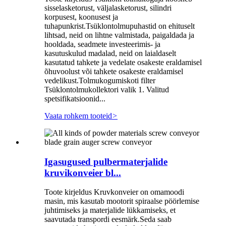
sisselasketorust, väljalasketorust, silindri
korpusest, koonusest ja
tuhapunkrist.Tsüklontolmupuhastid on ehituselt
lihtsad, neid on lihtne valmistada, paigaldada ja
hooldada, seadmete investeerimis- ja
kasutuskulud madalad, neid on laialdaselt
kasutatud tahkete ja vedelate osakeste eraldamisel
õhuvoolust või tahkete osakeste eraldamisel
vedelikust.Tolmukogumiskoti filter
Tsüklontolmukollektori valik 1. Valitud
spetsifikatsioonid...
Vaata rohkem tooteid
>
Igasugused pulbermaterjalide
kruvikonveier bl...
Toote kirjeldus Kruvkonveier on omamoodi
masin, mis kasutab mootorit spiraalse pöörlemise
juhtimiseks ja materjalide lükkamiseks, et
saavutada transpordi eesmärk.Seda saab