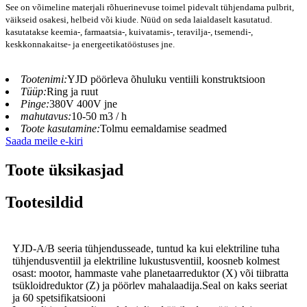
See on võimeline materjali rõhuerinevuse toimel pidevalt tühjendama pulbrit,
väikseid osakesi, helbeid või kiude. Nüüd on seda laialdaselt kasutatud.
kasutatakse keemia-, farmaatsia-, kuivatamis-, teravilja-, tsemendi-,
keskkonnakaitse- ja energeetikatööstuses jne.
Tootenimi:
YJD pöörleva õhuluku ventiili konstruktsioon
Tüüp:
Ring ja ruut
Pinge:
380V 400V jne
mahutavus:
10-50 m3 / h
Toote kasutamine:
Tolmu eemaldamise seadmed
Saada meile e-kiri
Toote üksikasjad
Tootesildid
YJD-A/B seeria tühjendusseade, tuntud ka kui elektriline tuha
tühjendusventiil ja elektriline lukustusventiil, koosneb kolmest
osast: mootor, hammaste vahe planetaarreduktor (X) või tiibratta
tsükloidreduktor (Z) ja pöörlev mahalaadija.Seal on kaks seeriat
ja 60 spetsifikatsiooni