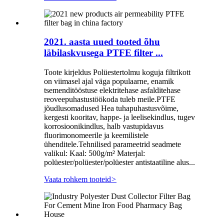
2021. aasta uued tooted õhu
läbilaskvusega PTFE filter ...
Toote kirjeldus Polüestertolmu koguja filtrikott
on viimasel ajal väga populaarne, enamik
tsemenditööstuse elektritehase asfalditehase
reoveepuhastustöökoda tuleb meile.PTFE
jõudlusomadused Hea tuhapuhastusvõime,
kergesti kooritav, happe- ja leelisekindlus, tugev
korrosioonikindlus, halb vastupidavus
fluorimonomeerile ja keemilistele
ühenditele.Tehnilised parameetrid seadmete
valikul: Kaal: 500g/m² Materjal:
polüester/polüester/polüester antistaatiline alus...
Vaata rohkem tooteid
>