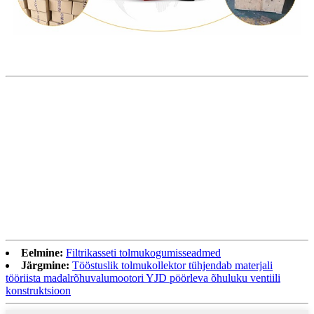
Eelmine:
Filtrikasseti tolmukogumisseadmed
Järgmine:
Tööstuslik tolmukollektor tühjendab materjali
tööriista madalrõhuvalumootori YJD pöörleva õhuluku ventiili
konstruktsioon