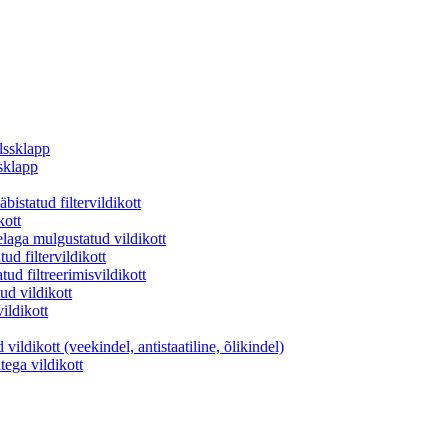
lssklapp
sklapp
istatud filtervildikott
kott
aga mulgustatud vildikott
d filtervildikott
ud filtreerimisvildikott
ud vildikott
vildikott
ildikott (veekindel, antistaatiline, õlikindel)
ltega vildikott