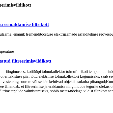
erimisvildikott
u eemaldamise filtrikott
opulaarne, enamik tsemenditööstuse elektrijaamade asfalditehase reoveep
tud filtreerimisvildikott
uuritingimustes, kotitüüpi tolmukollektor tolmufiltrikoti temperatuurin
i eritakistuse piiri tõttu elektrilise tolmukollektori kogumiseks, saab se
investeering suurem või sellele kehtivad objekti asukoha piirangud;Ku
e tähendab, et filtreerimise ja eraldamise ning muude tegurite olekus o
iltrimaterjalide valmistamiseks, sobib metas-nõelaga vildist filtrikott 