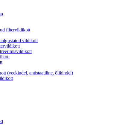
pp
d filtervildikott
lgustatud vildikott
ervildikott
reerimisvildikott
ikott
tt
t (veekindel, antistaatiline, õlikindel)
ildikott
ed