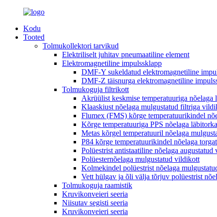
Kodu
Tooted
Tolmukollektori tarvikud
Elektriliselt juhitav pneumaatiline element
Elektromagnetiline impulssklapp
DMF-Y sukeldatud elektromagnetiline impu
DMF-Z täisnurga elektromagnetiline impuls
Tolmukoguja filtrikott
Akrüülist keskmise temperatuuriga nõelaga läb
Klaaskiust nõelaga mulgustatud filtriga vildi
Flumex (FMS) kõrge temperatuurikindel nõel
Kõrge temperatuuriga PPS nõelaga läbitorkatu
Metas kõrgel temperatuuril nõelaga mulgustat
P84 kõrge temperatuurikindel nõelaga torgat
Polüestrist antistaatiline nõelaga augustatud 
Polüesternõelaga mulgustatud vildikott
Kolmekindel polüestrist nõelaga mulgustatud v
Vett hülgav ja õli välja tõrjuv polüestrist nõe
Tolmukoguja raamistik
Kruvikonveieri seeria
Niisutav segisti seeria
Kruvikonveieri seeria