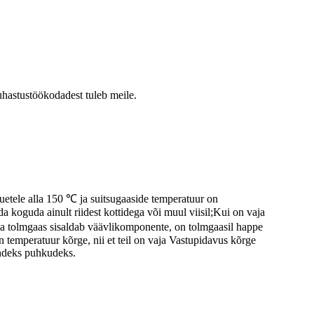
uhastustöökodadest tuleb meile.
õuetele alla 150 ℃ ja suitsugaaside temperatuur on
da koguda ainult riidest kottidega või muul viisil;Kui on vaja
na tolmgaas sisaldab väävlikomponente, on tolmgaasil happe
n temperatuur kõrge, nii et teil on vaja Vastupidavus kõrge
nendeks puhkudeks.