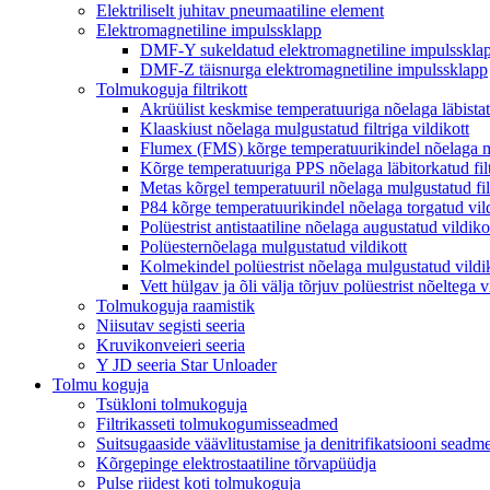
Elektriliselt juhitav pneumaatiline element
Elektromagnetiline impulssklapp
DMF-Y sukeldatud elektromagnetiline impulsskla
DMF-Z täisnurga elektromagnetiline impulssklapp
Tolmukoguja filtrikott
Akrüülist keskmise temperatuuriga nõelaga läbistatu
Klaaskiust nõelaga mulgustatud filtriga vildikott
Flumex (FMS) kõrge temperatuurikindel nõelaga mu
Kõrge temperatuuriga PPS nõelaga läbitorkatud filt
Metas kõrgel temperatuuril nõelaga mulgustatud filt
P84 kõrge temperatuurikindel nõelaga torgatud vild
Polüestrist antistaatiline nõelaga augustatud vildiko
Polüesternõelaga mulgustatud vildikott
Kolmekindel polüestrist nõelaga mulgustatud vildikot
Vett hülgav ja õli välja tõrjuv polüestrist nõeltega v
Tolmukoguja raamistik
Niisutav segisti seeria
Kruvikonveieri seeria
Y JD seeria Star Unloader
Tolmu koguja
Tsükloni tolmukoguja
Filtrikasseti tolmukogumisseadmed
Suitsugaaside väävlitustamise ja denitrifikatsiooni seadm
Kõrgepinge elektrostaatiline tõrvapüüdja
Pulse riidest koti tolmukoguja