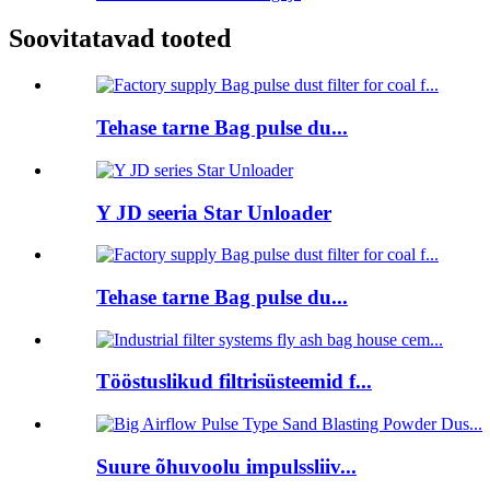
Soovitatavad tooted
Tehase tarne Bag pulse du...
Y JD seeria Star Unloader
Tehase tarne Bag pulse du...
Tööstuslikud filtrisüsteemid f...
Suure õhuvoolu impulssliiv...