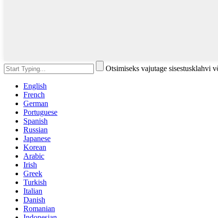
Otsimiseks vajutage sisestusklahvi 
English
French
German
Portuguese
Spanish
Russian
Japanese
Korean
Arabic
Irish
Greek
Turkish
Italian
Danish
Romanian
Indonesian