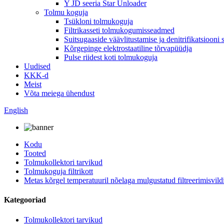
Y JD seeria Star Unloader
Tolmu koguja
Tsükloni tolmukoguja
Filtrikasseti tolmukogumisseadmed
Suitsugaaside väävlitustamise ja denitrifikatsiooni
Kõrgepinge elektrostaatiline tõrvapüüdja
Pulse riidest koti tolmukoguja
Uudised
KKK-d
Meist
Võta meiega ühendust
English
Kodu
Tooted
Tolmukollektori tarvikud
Tolmukoguja filtrikott
Metas kõrgel temperatuuril nõelaga mulgustatud filtreerimisvild
Kategooriad
Tolmukollektori tarvikud