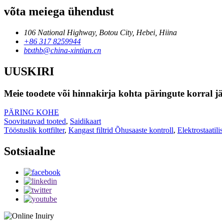
võta meiega ühendust
106 National Highway, Botou City, Hebei, Hiina
+86 317 8259944
btxthb@china-xintian.cn
UUSKIRI
Meie toodete või hinnakirja kohta päringute korral jä
PÄRING KOHE
Soovitatavad tooted
,
Saidikaart
Tööstuslik kottfilter
,
Kangast filtrid Õhusaaste kontroll
,
Elektrostaatil
Sotsiaalne