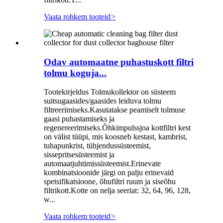
Vaata rohkem tooteid
>
Odav automaatne puhastuskott filtri
tolmu koguja...
Tootekirjeldus Tolmukollektor on süsteem
suitsugaasides/gaasides leiduva tolmu
filtreerimiseks.Kasutatakse peamiselt tolmuse
gaasi puhastamiseks ja
regenereerimiseks.Õhkimpulssjoa kottfiltri kest
on välist tüüpi, mis koosneb kestast, kambrist,
tuhapunkrist, tühjendussüsteemist,
sissepritsesüsteemist ja
automaatjuhtimissüsteemist.Erinevate
kombinatsioonide järgi on palju erinevaid
spetsifikatsioone, õhufiltri ruum ja siseõhu
filtrikott.Kotte on nelja seeriat: 32, 64, 96, 128,
w...
Vaata rohkem tooteid
>