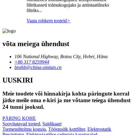
filtrikasseti tolmukogujaks ja antistaatiliseks
filtriks...
Vaata rohkem tooteid
>
võta meiega ühendust
106 National Highway, Botou City, Hebei, Hiina
+86 317 8259944
btxthb@china-xintian.cn
UUSKIRI
Meie toodete või hinnakirja kohta päringute korral
jätke meile oma e-kiri ja me võtame teiega ühendust
24 tunni jooksul.
PÄRING KOHE
Soovitatavad tooted
,
Saidikaart
Tsemenditolmu koguja
,
Tööstuslik kottfilter
,
Elektrostatik
Precipitator
,
Elektrostaatilise sadestaja kasutusalad
,