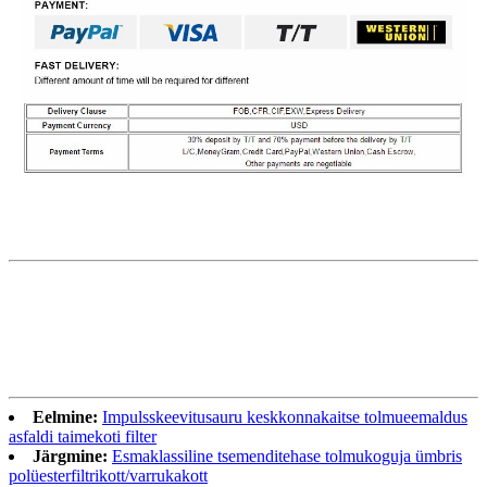
Eelmine:
Impulsskeevitusauru keskkonnakaitse tolmueemaldus
asfaldi taimekoti filter
Järgmine:
Esmaklassiline tsemenditehase tolmukoguja ümbris
polüesterfiltrikott/varrukakott