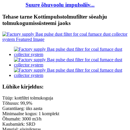
Suure õhuvoolu impulssliiv...
Tehase tarne Kottimpulsstolmufilter söeahju
tolmukogumissüsteemi jaoks
Lühike kirjeldus:
Tüüp: kottfiltri tolmukoguja
Tõhusus: 99,9%
Garantiiaeg: üks aasta
Minimaalne kogus: 1 komplekt
Õhumaht: 3000 m3/h
Kaubamärk: SRD
Materjal: süsinikteras