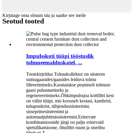
Kirjutage oma sõnum siia ja saatke see meile
Seotud tooted
Impulsskoti tüüpi tööstuslik
tolmueemalduskatel, ...
Tootekirjeldus Tolmukollektor on süsteem
suitsugaasides/gaasides leiduva tolmu
filtreerimiseks.Kasutatakse peamiselt tolmuse
gaasi puhastamiseks ja
regenereerimiseks.Õhkimpulssjoa kottfiltri kest
on välist tüüpi, mis koosneb kestast, kambrist,
tuhapunkrist, tühjendussüsteemist,
sissepritsesüsteemist ja
automaatjuhtimissüsteemist.Erinevate
kombinatsioonide järgi on palju erinevaid
spetsifikatsioone, õhufiltri ruum ja siseõhu
filtrikott.T...