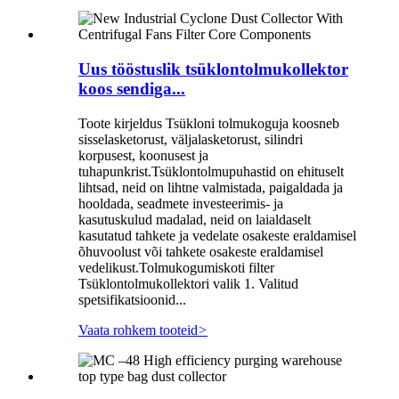
Uus tööstuslik tsüklontolmukollektor
koos sendiga...
Toote kirjeldus Tsükloni tolmukoguja koosneb
sisselasketorust, väljalasketorust, silindri
korpusest, koonusest ja
tuhapunkrist.Tsüklontolmupuhastid on ehituselt
lihtsad, neid on lihtne valmistada, paigaldada ja
hooldada, seadmete investeerimis- ja
kasutuskulud madalad, neid on laialdaselt
kasutatud tahkete ja vedelate osakeste eraldamisel
õhuvoolust või tahkete osakeste eraldamisel
vedelikust.Tolmukogumiskoti filter
Tsüklontolmukollektori valik 1. Valitud
spetsifikatsioonid...
Vaata rohkem tooteid
>