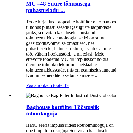
MC –48 Suure tõhususega
puhastusladu ...
Toote kirjeldus Laopealne kottfilter on omamoodi
ülitõhus puhastusseade igasuguste laopindade
jaoks, see võtab kasutusele täiustatud
tolmueemaldustehnoloogia, sellel on suure
gaasitöötlusvõimsuse omadused, hea
puhastusefekt, lihtne struktuur, usaldusväärne
töö, vähem hooldustöid. ja nii edasi. Meie
ettevõtte toodetud MC-48 impulsskotihoidla
ülemine tolmukollektor on spetsiaalne
tolmueemaldusseade, mis on peamiselt suunatud
Kudini tsemenditehase täiustamisele...
Vaata rohkem tooteid
>
Baghouse kottfilter Tööstuslik
tolmukoguja
HMC-seeria impulssriidest kotitolmukoguja on
ühe tüüpi tolmukoguja.See võtab kasutusele