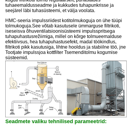
tuhaeemaldusseadme ja kukkudes tuhapunkrisse ja
seejärel läbi tuhasüsteemi, et välja voolata.
HMC-seeria impulssriidest kotitolmukoguja on ühe tüüpi
tolmukoguja.See võtab kasutusele ümmarguse filtrikoti,
iseseisva õhuventilatsioonisüsteemi impulsspritsega
tuhapuhastusrežiimiga, millel on kõrge tolmueemalduse
efektiivsus, hea tuhapuhastusefekt, madal töökindlus,
filtrikoti pikk kasutusiga, lihtne hooldus ja stabiilne töö, jne
Tootjate impulssjoa kottfilter Tsemenditolmu kogumise
süsteemid.
Seadmete valiku tehnilised parameetrid: