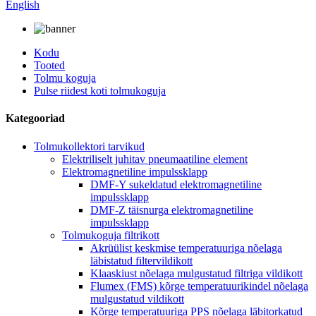
English
Kodu
Tooted
Tolmu koguja
Pulse riidest koti tolmukoguja
Kategooriad
Tolmukollektori tarvikud
Elektriliselt juhitav pneumaatiline element
Elektromagnetiline impulssklapp
DMF-Y sukeldatud elektromagnetiline
impulssklapp
DMF-Z täisnurga elektromagnetiline
impulssklapp
Tolmukoguja filtrikott
Akrüülist keskmise temperatuuriga nõelaga
läbistatud filtervildikott
Klaaskiust nõelaga mulgustatud filtriga vildikott
Flumex (FMS) kõrge temperatuurikindel nõelaga
mulgustatud vildikott
Kõrge temperatuuriga PPS nõelaga läbitorkatud