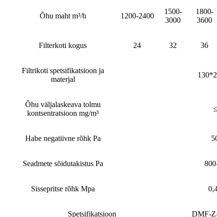
1500-
1800-
Õhu maht m³/h
1200-2400
3000
3600
Filterkoti kogus
24
32
36
Filtrikoti spetsifikatsioon ja
130*
materjal
Õhu väljalaskeava tolmu
≤
kontsentratsioon mg/m³
Habe negatiivne rõhk Pa
5
Seadmete sõidutakistus Pa
800
Sissepritse rõhk Mpa
0,
Spetsifikatsioon
DMF-Z-