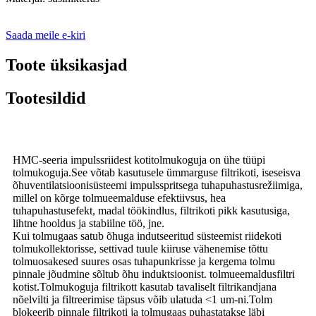
Saada meile e-kiri
Toote üksikasjad
Tootesildid
HMC-seeria impulssriidest kotitolmukoguja on ühe tüüpi
tolmukoguja.See võtab kasutusele ümmarguse filtrikoti, iseseisva
õhuventilatsioonisüsteemi impulsspritsega tuhapuhastusrežiimiga,
millel on kõrge tolmueemalduse efektiivsus, hea
tuhapuhastusefekt, madal töökindlus, filtrikoti pikk kasutusiga,
lihtne hooldus ja stabiilne töö, jne.
Kui tolmugaas satub õhuga indutseeritud süsteemist riidekoti
tolmukollektorisse, settivad tuule kiiruse vähenemise tõttu
tolmuosakesed suures osas tuhapunkrisse ja kergema tolmu
pinnale jõudmine sõltub õhu induktsioonist. tolmueemaldusfiltri
kotist.Tolmukoguja filtrikott kasutab tavaliselt filtrikandjana
nõelvilti ja filtreerimise täpsus võib ulatuda <1 um-ni.Tolm
blokeerib pinnale filtrikoti ja tolmugaas puhastatakse läbi