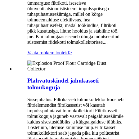
ümmarguse filtrikoti, iseseisva
õhuventilatsioonisüsteemi impulsspritsega
tuhapuhastusrežiimiga, millel on kõrge
tolmueemalduse efektiivsus, hea
tuhapuhastusefekt, madal töökindlus, filtrikoti
pikk kasutusiga, lihtne hooldus ja stabiilne töö,
jne. Kui tolmugaas siseneb õhuga indutseeritud
süsteemist riidekotti tolmukollektorisse,...
Vaata rohkem tooteid
>
Plahvatuskindel jahukasseti
tolmukoguja
Sissejuhatus: Filtrikasseti tolmukollektor koosneb
filtrielemendist filtrikassetist või kasutab
impulsspuhutavat tolmukollektorit.Filtrikasseti
tolmukoguja jaguneb vastavalt paigaldusrežiimile
kaldus sisestustüübiks ja külgpaigalduse tüübiks.
Tõstetüüp, ülemise kinnituse tüüp.Filtrikasseti
tolmukollektori saab jagada pika kiu polüestrist
filtrikasseti tolmukogujaks, komposiitkiust