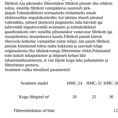
filtrikoti.Aja pikenedes filtreeritakse filtrikoti pinnale üha rohkem
tolmu, mistõttu filtrikoti vastupidavus suureneb järk-
järgult.Tolmukollektori normaalseks töötamiseks annab
elektrooniline impulsikontroller, kui takistus tõuseb piiratud
vahemikku, juhised järjekorra järgimiseks.Jada käivitab iga
juhtventiili impulssventiili avamiseks ja tolmukollektori
gaasihoiukotis olev suruõhk pihustatakse vastavasse filtrikotti iga
sissepritsetoru sissepritseava kaudu.Filtrikott paisub kiiresti
õhuvoolu hetkelise vastupidise toime mõjul, mis paneb filtrikoti
pinnale kinnitunud tolmu maha kukkuma ja saavutab kõige
originaalsema õhu läbilaskvusega filtreerimise efekti.Puhastatud
tolm kukub tuhapunkrisse ja tühjeneb kehast läbi
tuhaeemaldussüsteemi, et viia lõpule kogu tuha puhastamise ja
filtreerimise protsess.
Seadmete valiku tehnilised parameetrid:
Seadmete mudel
HMC-24
HMC-32
HMC-3
Kogu filtripind m²
20
25
30
Filtreerimiskiirus m³/min
1,