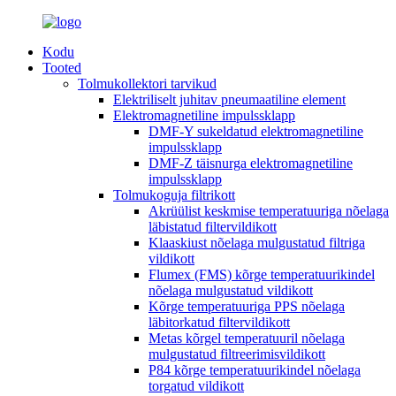
Kodu
Tooted
Tolmukollektori tarvikud
Elektriliselt juhitav pneumaatiline element
Elektromagnetiline impulssklapp
DMF-Y sukeldatud elektromagnetiline
impulssklapp
DMF-Z täisnurga elektromagnetiline
impulssklapp
Tolmukoguja filtrikott
Akrüülist keskmise temperatuuriga nõelaga
läbistatud filtervildikott
Klaaskiust nõelaga mulgustatud filtriga
vildikott
Flumex (FMS) kõrge temperatuurikindel
nõelaga mulgustatud vildikott
Kõrge temperatuuriga PPS nõelaga
läbitorkatud filtervildikott
Metas kõrgel temperatuuril nõelaga
mulgustatud filtreerimisvildikott
P84 kõrge temperatuurikindel nõelaga
torgatud vildikott