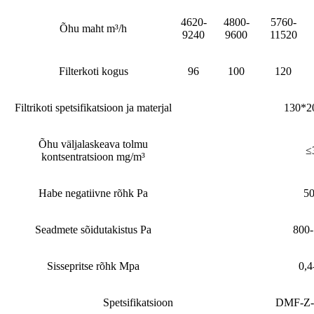
4620-
4800-
5760-
Õhu maht m³/h
9240
9600
11520
Filterkoti kogus
96
100
120
Filtrikoti spetsifikatsioon ja materjal
130*
Õhu väljalaskeava tolmu
≤
kontsentratsioon mg/m³
Habe negatiivne rõhk Pa
5
Seadmete sõidutakistus Pa
800
Sissepritse rõhk Mpa
0,4
Spetsifikatsioon
DMF-Z-