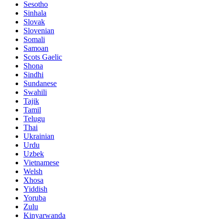
Sesotho
Sinhala
Slovak
Slovenian
Somali
Samoan
Scots Gaelic
Shona
Sindhi
Sundanese
Swahili
Tajik
Tamil
Telugu
Thai
Ukrainian
Urdu
Uzbek
Vietnamese
Welsh
Xhosa
Yiddish
Yoruba
Zulu
Kinyarwanda