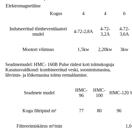
Elektromagnetiline
Kogus
4
4
6
Indutseeritud tõmbeventilaatori
4-72-
4-72-
4-72-2,8A
mudel
3,2A
3,6A
Mootori võimsus
1,5kw
2,20kw
3kw
Seadmemudel: HMC- 160B Pulse riidest koti tolmukoguja
Kasutusvaldkond: kombineeritud veski, soonimismasina,
lihvimis- ja lõikemasina tolmu eemaldamine.
HMC-
HMC-
Seadmete mudel
HMC-120
96
100
Kogu filtripind m²
77
80
96
Filtreerimiskiirus m³/min
1,0