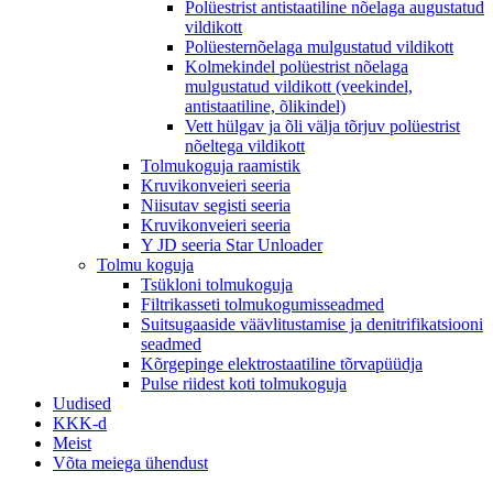
Polüestrist antistaatiline nõelaga augustatud
vildikott
Polüesternõelaga mulgustatud vildikott
Kolmekindel polüestrist nõelaga
mulgustatud vildikott (veekindel,
antistaatiline, õlikindel)
Vett hülgav ja õli välja tõrjuv polüestrist
nõeltega vildikott
Tolmukoguja raamistik
Kruvikonveieri seeria
Niisutav segisti seeria
Kruvikonveieri seeria
Y JD seeria Star Unloader
Tolmu koguja
Tsükloni tolmukoguja
Filtrikasseti tolmukogumisseadmed
Suitsugaaside väävlitustamise ja denitrifikatsiooni
seadmed
Kõrgepinge elektrostaatiline tõrvapüüdja
Pulse riidest koti tolmukoguja
Uudised
KKK-d
Meist
Võta meiega ühendust