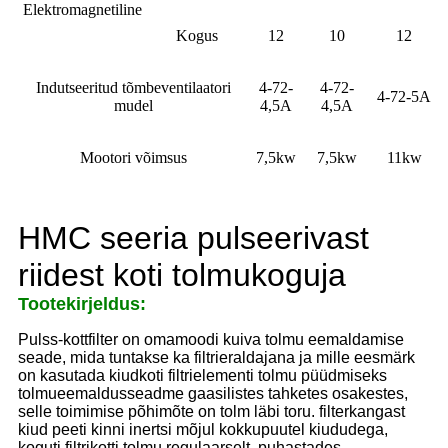
Elektromagnetiline
Kogus
12
10
12
Indutseeritud tõmbeventilaatori
4-72-
4-72-
4-72-5A
mudel
4,5A
4,5A
Mootori võimsus
7,5kw
7,5kw
11kw
HMC seeria pulseerivast
riidest koti tolmukoguja
Tootekirjeldus:
Pulss-kottfilter on omamoodi kuiva tolmu eemaldamise
seade, mida tuntakse ka filtrieraldajana ja mille eesmärk
on kasutada kiudkoti filtrielementi tolmu püüdmiseks
tolmueemaldusseadme gaasilistes tahketes osakestes,
selle toimimise põhimõte on tolm läbi toru. filterkangast
kiud peeti kinni inertsi mõjul kokkupuutel kiududega,
koguti filtrikotti tolmu regulaarselt, puhastades