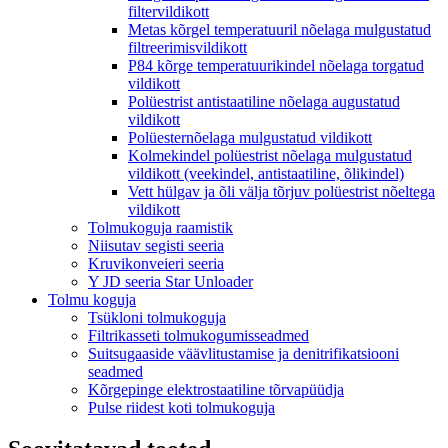
filtervildikott
Metas kõrgel temperatuuril nõelaga mulgustatud
filtreerimisvildikott
P84 kõrge temperatuurikindel nõelaga torgatud
vildikott
Polüestrist antistaatiline nõelaga augustatud
vildikott
Polüesternõelaga mulgustatud vildikott
Kolmekindel polüestrist nõelaga mulgustatud
vildikott (veekindel, antistaatiline, õlikindel)
Vett hülgav ja õli välja tõrjuv polüestrist nõeltega
vildikott
Tolmukoguja raamistik
Niisutav segisti seeria
Kruvikonveieri seeria
Y JD seeria Star Unloader
Tolmu koguja
Tsükloni tolmukoguja
Filtrikasseti tolmukogumisseadmed
Suitsugaaside väävlitustamise ja denitrifikatsiooni
seadmed
Kõrgepinge elektrostaatiline tõrvapüüdja
Pulse riidest koti tolmukoguja