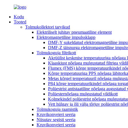
Kodu
Tooted
Tolmukollektori tarvikud
Elektriliselt juhitav pneumaatiline element
Elektromagnetiline impulssklapp
DMF-Y sukeldatud elektromagnetiline impu
DMF-Z täisnurga elektromagnetiline impuls
Tolmukoguja filtrikott
Akrüülist keskmise temperatuuriga nõelaga läb
Klaaskiust nõelaga mulgustatud filtriga vildi
Flumex (FMS) kõrge temperatuurikindel nõel
Kõrge temperatuuriga PPS nõelaga läbitorkatu
Metas kõrgel temperatuuril nõelaga mulgustat
P84 kõrge temperatuurikindel nõelaga torgat
Polüestrist antistaatiline nõelaga augustatud 
Polüesternõelaga mulgustatud vildikott
Kolmekindel polüestrist nõelaga mulgustatud v
Vett hülgav ja õli välja tõrjuv polüestrist nõe
Tolmukoguja raamistik
Kruvikonveieri seeria
Niisutav segisti seeria
Kruvikonveieri seeria