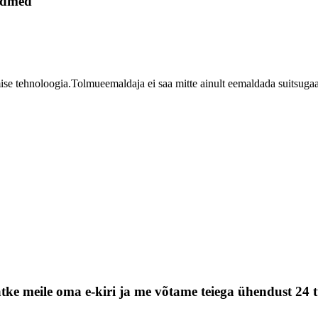
eadmed
ise tehnoloogia.Tolmueemaldaja ei saa mitte ainult eemaldada suitsugaas
tke meile oma e-kiri ja me võtame teiega ühendust 24 t