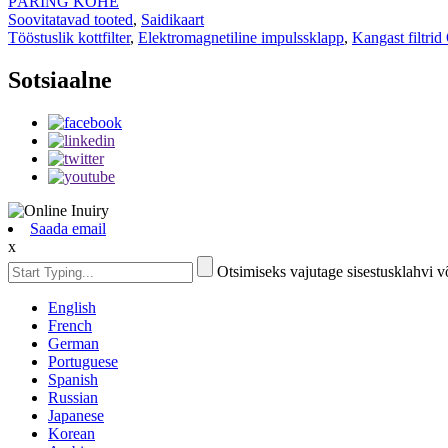
PÄRING KOHE
Soovitatavad tooted
,
Saidikaart
Tööstuslik kottfilter
,
Elektromagnetiline impulssklapp
,
Kangast filtrid
Sotsiaalne
Saada email
x
Otsimiseks vajutage sisestusklahvi 
English
French
German
Portuguese
Spanish
Russian
Japanese
Korean