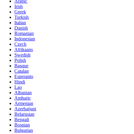
Arabic
Irish
Greek
Turkish
Italian
Danish
Romanian
Indonesian
Czech
Afrikaans
Swedish
Polish
Basque
Catalan
Esperanto
Hindi
Lao
Albanian
Amharic
Armenian
Azerbaijani
Belarusian
Bengali
Bosnian
Bulgarian