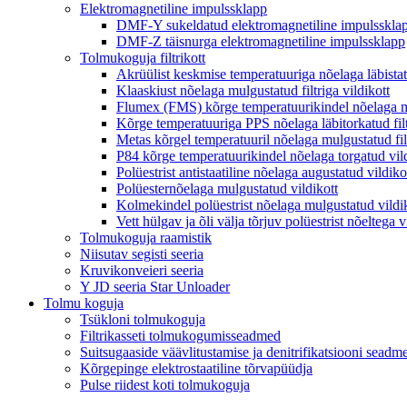
Elektromagnetiline impulssklapp
DMF-Y sukeldatud elektromagnetiline impulsskla
DMF-Z täisnurga elektromagnetiline impulssklapp
Tolmukoguja filtrikott
Akrüülist keskmise temperatuuriga nõelaga läbistatu
Klaaskiust nõelaga mulgustatud filtriga vildikott
Flumex (FMS) kõrge temperatuurikindel nõelaga mu
Kõrge temperatuuriga PPS nõelaga läbitorkatud filt
Metas kõrgel temperatuuril nõelaga mulgustatud filt
P84 kõrge temperatuurikindel nõelaga torgatud vild
Polüestrist antistaatiline nõelaga augustatud vildiko
Polüesternõelaga mulgustatud vildikott
Kolmekindel polüestrist nõelaga mulgustatud vildikot
Vett hülgav ja õli välja tõrjuv polüestrist nõeltega v
Tolmukoguja raamistik
Niisutav segisti seeria
Kruvikonveieri seeria
Y JD seeria Star Unloader
Tolmu koguja
Tsükloni tolmukoguja
Filtrikasseti tolmukogumisseadmed
Suitsugaaside väävlitustamise ja denitrifikatsiooni seadm
Kõrgepinge elektrostaatiline tõrvapüüdja
Pulse riidest koti tolmukoguja