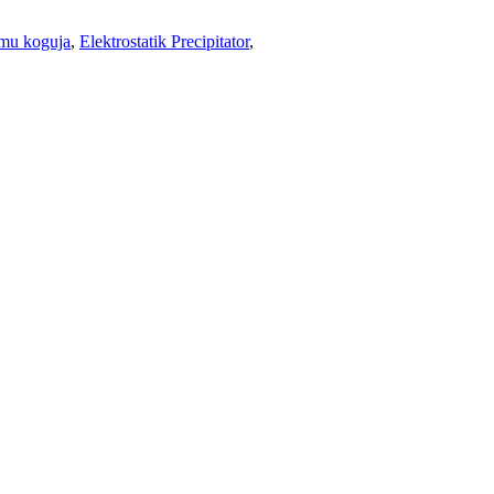
mu koguja
,
Elektrostatik Precipitator
,