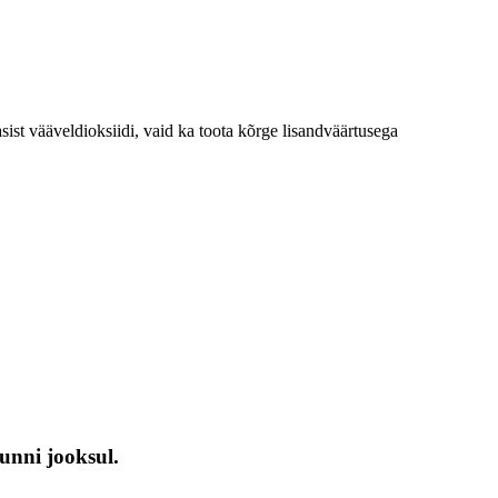
ist vääveldioksiidi, vaid ka toota kõrge lisandväärtusega
unni jooksul.