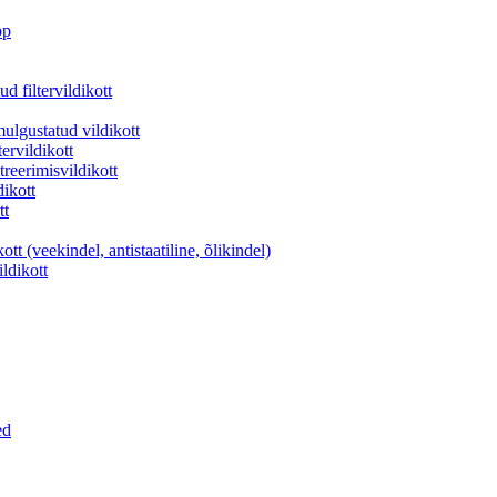
pp
d filtervildikott
lgustatud vildikott
ervildikott
reerimisvildikott
ikott
tt
t (veekindel, antistaatiline, õlikindel)
ildikott
ed