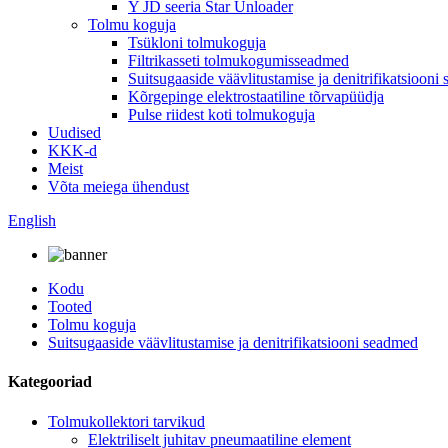
Y JD seeria Star Unloader
Tolmu koguja
Tsükloni tolmukoguja
Filtrikasseti tolmukogumisseadmed
Suitsugaaside väävlitustamise ja denitrifikatsiooni
Kõrgepinge elektrostaatiline tõrvapüüdja
Pulse riidest koti tolmukoguja
Uudised
KKK-d
Meist
Võta meiega ühendust
English
Kodu
Tooted
Tolmu koguja
Suitsugaaside väävlitustamise ja denitrifikatsiooni seadmed
Kategooriad
Tolmukollektori tarvikud
Elektriliselt juhitav pneumaatiline element