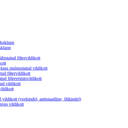
lssklapp
sklapp
istatud filtervildikott
kott
aga mulgustatud vildikott
d filtervildikott
ud filtreerimisvildikott
ud vildikott
vildikott
ildikott (veekindel, antistaatiline, õlikindel)
ltega vildikott