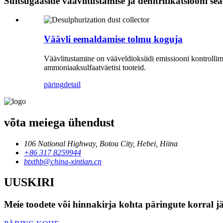
Suitsugaaside väävlitustamise ja denitrifikatsiooni s
Väävli eemaldamise tolmu koguja
Väävlitustamine on vääveldioksiidi emissiooni kontrollim
ammoniaaksulfaatväetisi tooteid.
päring
detail
võta meiega ühendust
106 National Highway, Botou City, Hebei, Hiina
+86 317 8259944
btxthb@china-xintian.cn
UUSKIRI
Meie toodete või hinnakirja kohta päringute korral jä