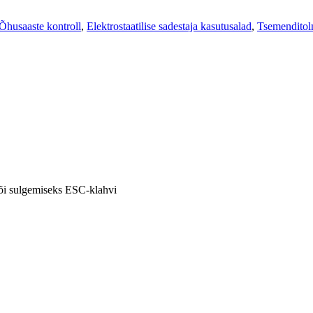
 Õhusaaste kontroll
,
Elektrostaatilise sadestaja kasutusalad
,
Tsemenditol
või sulgemiseks ESC-klahvi