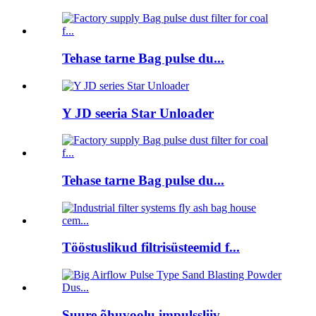
Tehase tarne Bag pulse du...
Y JD seeria Star Unloader
Tehase tarne Bag pulse du...
Tööstuslikud filtrisüsteemid f...
Suure õhuvoolu impulssliiv...