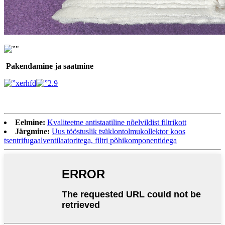
Pakendamine ja saatmine
Eelmine:
Kvaliteetne antistaatiline nõelvildist filtrikott
Järgmine:
Uus tööstuslik tsüklontolmukollektor koos
tsentrifugaalventilaatoritega, filtri põhikomponentidega