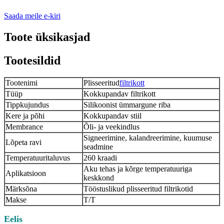
Saada meile e-kiri
Toote üksikasjad
Tootesildid
Tootenimi
Plisseeritud
filtrikott
Tüüp
Kokkupandav filtrikott
Tippkujundus
Silikoonist ümmargune riba
Kere ja põhi
Kokkupandav stiil
Membrance
Õli- ja veekindlus
Signeerimine, kalandreerimine, kuumuse
Lõpeta ravi
seadmine
Temperatuuritaluvus
260 kraadi
Aku tehas ja kõrge temperatuuriga
Aplikatsioon
keskkond
Märksõna
Tööstuslikud plisseeritud filtrikotid
Makse
T/T
Eelis