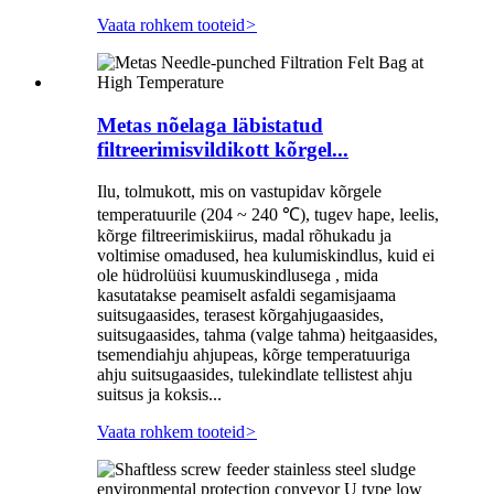
Vaata rohkem tooteid
>
Metas nõelaga läbistatud
filtreerimisvildikott kõrgel...
Ilu, tolmukott, mis on vastupidav kõrgele
temperatuurile (204 ~ 240 ℃), tugev hape, leelis,
kõrge filtreerimiskiirus, madal rõhukadu ja
voltimise omadused, hea kulumiskindlus, kuid ei
ole hüdrolüüsi kuumuskindlusega , mida
kasutatakse peamiselt asfaldi segamisjaama
suitsugaasides, terasest kõrgahjugaasides,
suitsugaasides, tahma (valge tahma) heitgaasides,
tsemendiahju ahjupeas, kõrge temperatuuriga
ahju suitsugaasides, tulekindlate tellistest ahju
suitsus ja koksis...
Vaata rohkem tooteid
>