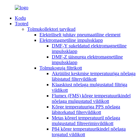
Kodu
Tooted
Tolmukollektori tarvikud
Elektriliselt juhitav pneumaatiline element
Elektromagnetiline impulssklapp
DMF-Y sukeldatud elektromagnetiline
impulssklapp
DMF-Z täisnurga elektromagnetiline
impulssklapp
Tolmukoguja filtrikott
Akrüülist keskmise temperatuuriga nõelaga
läbistatud filtervildikott
Klaaskiust nõelaga mulgustatud filtriga
vildikott
Flumex (FMS) kõrge temperatuurikindel
nõelaga mulgustatud vildikott
Kõrge temperatuuriga PPS nõelaga
läbitorkatud filtervildikott
Metas kõrgel temperatuuril nõelaga
mulgustatud filtreerimisvildikott
P84 kõrge temperatuurikindel nõelaga
torgatud vildikott