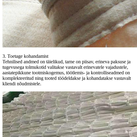
3. Toetage kohandamist
Tehnilised andmed on täielikud, tarne on piisav, erineva paksuse ja
tugevusega tolmukotid valitakse vastavalt erinevatele vajadustele,
aastatepikkune tootmiskogemus, töötlemis- ja kontrolliseadmed on
komplekteeritud ning tooted töödeldakse ja kohandatakse vastavalt
kliendi nõudmistele.