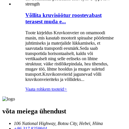
Võllita kruvisöötur roostevabast
terasest muda e...
Toote kirjeldus Kruvkonveier on omamoodi
masin, mis kasutab mootorit spiraalse pöörlemise
juhtimiseks ja materjalide lükkamiseks, et
saavutada transpordi eesmärk.Seda saab
transportida horisontaalselt, kaldu või
vertikaalselt ning selle eeliseks on lihtne
struktuur, väike ristlõikepindala, hea tihendus,
mugav töö, lihtne hooldus ja mugav suletud
transport.Kruvikonveierid jagunevad võlli
kruvikonveieriteks ja võllideks...
Vaata rohkem tooteid
>
võta meiega ühendust
106 National Highway, Botou City, Hebei, Hiina
+86 317 8259944