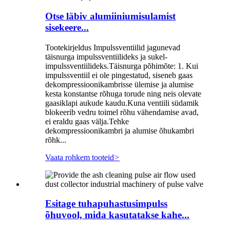
Otse läbiv alumiiniumisulamist
sisekeere...
Tootekirjeldus Impulssventiilid jagunevad
täisnurga impulssventiilideks ja sukel-
impulssventiilideks.Täisnurga põhimõte: 1. Kui
impulssventiil ei ole pingestatud, siseneb gaas
dekompressioonikambrisse ülemise ja alumise
kesta konstantse rõhuga torude ning neis olevate
gaasiklapi aukude kaudu.Kuna ventiili südamik
blokeerib vedru toimel rõhu vähendamise avad,
ei eraldu gaas välja.Tehke
dekompressioonikambri ja alumise õhukambri
rõhk...
Vaata rohkem tooteid
>
Esitage tuhapuhastusimpulss
õhuvool, mida kasutatakse kahe...