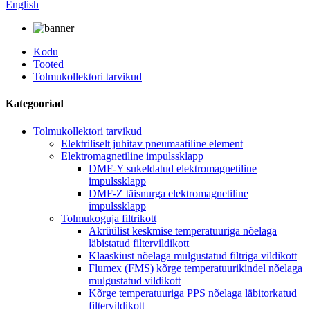
English
Kodu
Tooted
Tolmukollektori tarvikud
Kategooriad
Tolmukollektori tarvikud
Elektriliselt juhitav pneumaatiline element
Elektromagnetiline impulssklapp
DMF-Y sukeldatud elektromagnetiline
impulssklapp
DMF-Z täisnurga elektromagnetiline
impulssklapp
Tolmukoguja filtrikott
Akrüülist keskmise temperatuuriga nõelaga
läbistatud filtervildikott
Klaaskiust nõelaga mulgustatud filtriga vildikott
Flumex (FMS) kõrge temperatuurikindel nõelaga
mulgustatud vildikott
Kõrge temperatuuriga PPS nõelaga läbitorkatud
filtervildikott