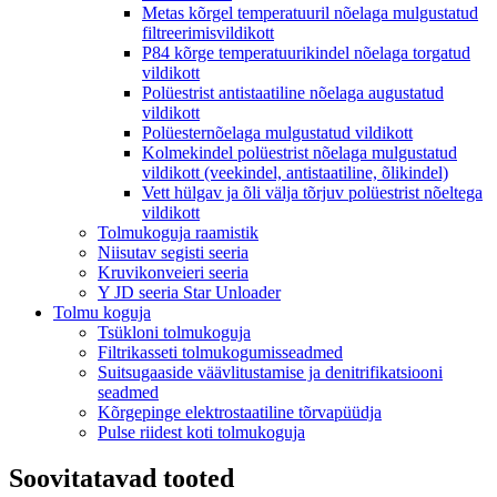
Metas kõrgel temperatuuril nõelaga mulgustatud
filtreerimisvildikott
P84 kõrge temperatuurikindel nõelaga torgatud
vildikott
Polüestrist antistaatiline nõelaga augustatud
vildikott
Polüesternõelaga mulgustatud vildikott
Kolmekindel polüestrist nõelaga mulgustatud
vildikott (veekindel, antistaatiline, õlikindel)
Vett hülgav ja õli välja tõrjuv polüestrist nõeltega
vildikott
Tolmukoguja raamistik
Niisutav segisti seeria
Kruvikonveieri seeria
Y JD seeria Star Unloader
Tolmu koguja
Tsükloni tolmukoguja
Filtrikasseti tolmukogumisseadmed
Suitsugaaside väävlitustamise ja denitrifikatsiooni
seadmed
Kõrgepinge elektrostaatiline tõrvapüüdja
Pulse riidest koti tolmukoguja
Soovitatavad tooted