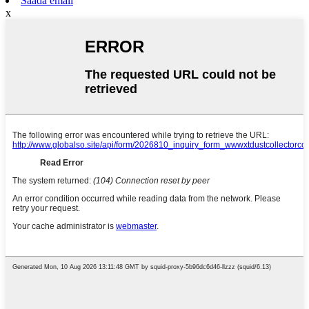
Saada email
x