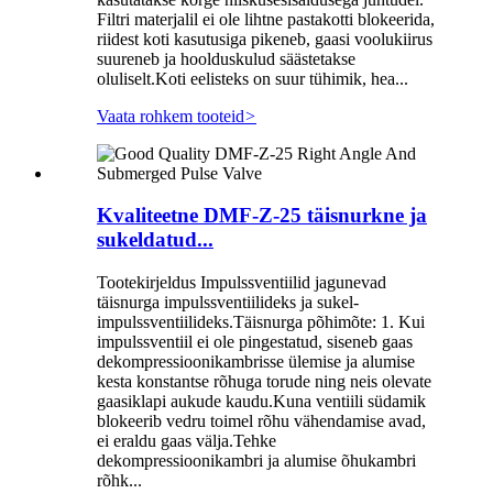
Filtri materjalil ei ole lihtne pastakotti blokeerida,
riidest koti kasutusiga pikeneb, gaasi voolukiirus
suureneb ja hoolduskulud säästetakse
oluliselt.Koti eelisteks on suur tühimik, hea...
Vaata rohkem tooteid
>
Kvaliteetne DMF-Z-25 täisnurkne ja
sukeldatud...
Tootekirjeldus Impulssventiilid jagunevad
täisnurga impulssventiilideks ja sukel-
impulssventiilideks.Täisnurga põhimõte: 1. Kui
impulssventiil ei ole pingestatud, siseneb gaas
dekompressioonikambrisse ülemise ja alumise
kesta konstantse rõhuga torude ning neis olevate
gaasiklapi aukude kaudu.Kuna ventiili südamik
blokeerib vedru toimel rõhu vähendamise avad,
ei eraldu gaas välja.Tehke
dekompressioonikambri ja alumise õhukambri
rõhk...