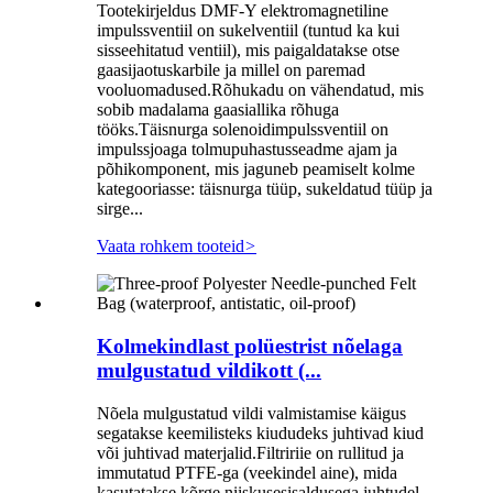
Tootekirjeldus DMF-Y elektromagnetiline
impulssventiil on sukelventiil (tuntud ka kui
sisseehitatud ventiil), mis paigaldatakse otse
gaasijaotuskarbile ja millel on paremad
vooluomadused.Rõhukadu on vähendatud, mis
sobib madalama gaasiallika rõhuga
tööks.Täisnurga solenoidimpulssventiil on
impulssjoaga tolmupuhastusseadme ajam ja
põhikomponent, mis jaguneb peamiselt kolme
kategooriasse: täisnurga tüüp, sukeldatud tüüp ja
sirge...
Vaata rohkem tooteid
>
Kolmekindlast polüestrist nõelaga
mulgustatud vildikott (...
Nõela mulgustatud vildi valmistamise käigus
segatakse keemilisteks kiududeks juhtivad kiud
või juhtivad materjalid.Filtririie on rullitud ja
immutatud PTFE-ga (veekindel aine), mida
kasutatakse kõrge niiskusesisaldusega juhtudel.