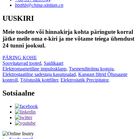
btxthb@china-xintian.cn
UUSKIRI
Meie toodete või hinnakirja kohta päringute korral
jätke meile oma e-kiri ja me võtame teiega ühendust
24 tunni jooksul.
PÄRING KOHE
Soovitatavad tooted
,
Saidikaart
Elektromagnetiline impulssklapp
,
Tsemenditolmu koguja
,
Elektrostaatilise sadestaja kasutusalad
,
Kangast filtrid Õhusaaste
kontroll
,
Tööstuslik kottfilter
,
Elektrostatik Precipitator
,
Sotsiaalne