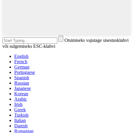
Otsimiseks vajutage sisestusklahvi
või sulgemiseks ESC-klahvi
English
French
German
Portuguese
Spanish
Russian
Japanese
Korean
Arabic
Irish
Greek
Turkish
Italian
Danish
Romanian