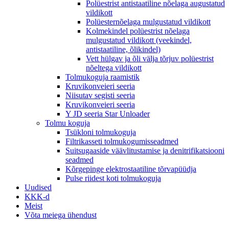
Polüestrist antistaatiline nõelaga augustatud
vildikott
Polüesternõelaga mulgustatud vildikott
Kolmekindel polüestrist nõelaga
mulgustatud vildikott (veekindel,
antistaatiline, õlikindel)
Vett hülgav ja õli välja tõrjuv polüestrist
nõeltega vildikott
Tolmukoguja raamistik
Kruvikonveieri seeria
Niisutav segisti seeria
Kruvikonveieri seeria
Y JD seeria Star Unloader
Tolmu koguja
Tsükloni tolmukoguja
Filtrikasseti tolmukogumisseadmed
Suitsugaaside väävlitustamise ja denitrifikatsiooni
seadmed
Kõrgepinge elektrostaatiline tõrvapüüdja
Pulse riidest koti tolmukoguja
Uudised
KKK-d
Meist
Võta meiega ühendust