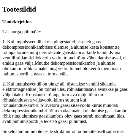
Tootesildid
Tootekirjeldus
Täisnurga põhimõte:
1. Kui impulssventiil ei ole pingestatud, siseneb gaas
dekompressioonikambrisse ülemise ja alumise kesta konstantse
rõhuga torude ning neis olevate gaasiklapi aukude kaudu.Kuna
ventiili südamik blokeerib vedru toimel rõhu vähendamise avad, ei
eraldu gaas välja.Muutke dekompressioonikambri ja alumise
õhukambri rõhk samaks ning vedru toimel blokeerib membraan
puhumispordi ja gaas ei torma välja.
2. Kui impulssventiil on pinge all, tõstetakse ventiili südamik
elektromagnetilise jõu toimel üles, rõhualandusava avatakse ja gaas
väljutatakse.Konstantse rõhuga toru ava mõju tõttu on
rõhualandusava väljavoolu kiirus suurem kui
rõhualanduskambril.Survetoru gaasi sissevoolu kiirus muudab
dekompressioonikambri rõhu madalamaks kui alumise gaasikambri
rõhk ning alumises gaasikambris olev gaas surub membraani üles,
avab puhumispordi ja teostab gaasi puhumist.
Sukeldatud põhimõte: selle struktuur on põhimõtteliselt sama mis