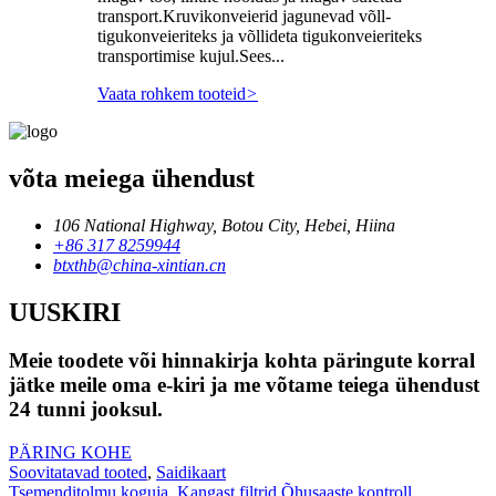
transport.Kruvikonveierid jagunevad võll-
tigukonveieriteks ja võllideta tigukonveieriteks
transportimise kujul.Sees...
Vaata rohkem tooteid
>
võta meiega ühendust
106 National Highway, Botou City, Hebei, Hiina
+86 317 8259944
btxthb@china-xintian.cn
UUSKIRI
Meie toodete või hinnakirja kohta päringute korral
jätke meile oma e-kiri ja me võtame teiega ühendust
24 tunni jooksul.
PÄRING KOHE
Soovitatavad tooted
,
Saidikaart
Tsemenditolmu koguja
,
Kangast filtrid Õhusaaste kontroll
,