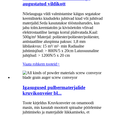
augustatud vildikott
Nõelauguga vildi valmistamise käigus segatakse
keemilisteks kiududeks juhtivad kiud või juhtivad
materjalid.Seda kasutatakse tööstusharudes, kus
jahu tolm.keemiatolm ja kivisöetolm võivad
elektrostaatilise laengu korral plahvatada.Kaal:
500g/m² Materjal: polüester/polüester/polüester,
antistaatiline aluspinna paksus: 1,8 mm
läbilaskvus: 15 m³/ m²· min Radiaalne
juhtimisjõud: > 800N/5 x 20cm Laiussuunaline
juhtjõud: > 1200N/5 x 20 cm
Vaata rohkem tooteid
>
Igasugused pulbermaterjalide
kruvikonveier bl...
Toote kirjeldus Kruvkonveier on omamoodi
masin, mis kasutab mootorit spiraalse pöörlemise
juhtimiseks ja materjalide lükkamiseks, et