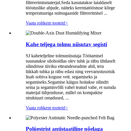
filtreerimismaterjal.Seda kasutatakse laialdaselt
tööstuslike ahjude, näiteks keemiatööstuse kõrge
temperatuuriga suitsugaaside filtreerimisel ...
Vaata rohkem tooteid
>
Kahe teljega tolmu niisutav segisti
SJ kaheteljeline tolmuniisutaja Töötamisel
suunatakse silohoidlas olev tuhk ja räbu ühtlaselt
silindrisse tiiviku etteandeseadme abil, tera
lükkab tuhka ja räbu edasi ning veevarustusotsik
lisab sobiva koguse vett. segamiseks ja
segamiseks.Segamise käigus hoitakse silindri
seina ja segamisvõlli vahel teatud vahe, et suruda
materjal tühjendusse, millel on kompaktse
struktuuri omadused, ...
Vaata rohkem tooteid
>
Polüestrist antistaatiline nõelaga