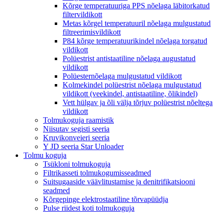
Kõrge temperatuuriga PPS nõelaga läbitorkatud
filtervildikott
Metas kõrgel temperatuuril nõelaga mulgustatud
filtreerimisvildikott
P84 kõrge temperatuurikindel nõelaga torgatud
vildikott
Polüestrist antistaatiline nõelaga augustatud
vildikott
Polüesternõelaga mulgustatud vildikott
Kolmekindel polüestrist nõelaga mulgustatud
vildikott (veekindel, antistaatiline, õlikindel)
Vett hülgav ja õli välja tõrjuv polüestrist nõeltega
vildikott
Tolmukoguja raamistik
Niisutav segisti seeria
Kruvikonveieri seeria
Y JD seeria Star Unloader
Tolmu koguja
Tsükloni tolmukoguja
Filtrikasseti tolmukogumisseadmed
Suitsugaaside väävlitustamise ja denitrifikatsiooni
seadmed
Kõrgepinge elektrostaatiline tõrvapüüdja
Pulse riidest koti tolmukoguja