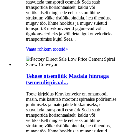
saavutada transpordi eesmärk.Seda saab
transportida horisontaalselt, kaldu või
vertikaalselt ning selle eeliseks on lihtne
struktuur, väike ristlõikepindala, hea tihendus,
mugav töö, lihtne hooldus ja mugav suletud
transport.Kruvikonveierid jagunevad võll-
tigukonveieriteks ja võllideta tigukonveieriteks
transportimise kujul.Sees...
Vaata rohkem tooteid
>
Tehase otsemüük Madala hinnaga
tsemendispiraal...
Toote kirjeldus Kruvkonveier on omamoodi
masin, mis kasutab mootorit spiraalse pöörlemise
juhtimiseks ja materjalide lükkamiseks, et
saavutada transpordi eesmärk.Seda saab
transportida horisontaalselt, kaldu või
vertikaalselt ning selle eeliseks on lihtne
struktuur, väike ristlõikepindala, hea tihendus,
mugav töö, lihtne hooldus ja mugav suletud