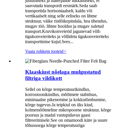
juhtimiseks ja materjalide lükkamiseks, et
saavutada transpordi eesmärk.Seda saab
transportida horisontaalselt, kaldu või
vertikaalselt ning selle eeliseks on lihtne
struktuur, väike ristlõikepindala, hea tihendus,
mugav töö, lihtne hooldus ja mugav suletud
transport.Kruvikonveierid jagunevad võll-
tigukonveieriteks ja võllideta tigukonveieriteks
transportimise kujul.Sees...
Vaata rohkem tooteid
>
Klaaskiust nõelaga mulgustatud
filtriga vildikott
Sellel on kõrge temperatuurikindlus,
korrosioonikindlus, mõõtmete stabiilsus,
minimaalne pikenemine ja kokkutõmbumine,
kõrge tugevus.Ja teipkiul on üks kiud,
kolmemõõtmeline mikropoorne struktuur, kõrge
poorsus ja madal vastupidavus gaasi
filtreerimisele.See on omamoodi kiire ja suure
tõhususega kõrge temperatuuriga