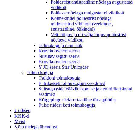
Polüestrist antistaatiline nõelaga augustatud
vildikott
Polüesternõelaga mulgustatud vildikott
Kolmekindel polüestrist nõelaga
mulgustatud vildikott (veekindel,
antistaatiline, õlikindel)
Vett hülgav ja õli välja tõrjuv polüestrist
nõeltega vildikott
Tolmukoguja raamistik
Kruvikonveieri seeria
Niisutav segisti seeria
Kruvikonveieri seeria
Y JD seeria Star Unloader
Tolmu koguja
Tsükloni tolmukoguja
Filtrikasseti tolmukogumisseadmed
Suitsugaaside väävlitustamise ja denitrifikatsiooni
seadmed
Kõrgepinge elektrostaatiline tõrvapüüdja
Pulse riidest koti tolmukoguja
Uudised
KKK-d
Meist
Võta meiega ühendust