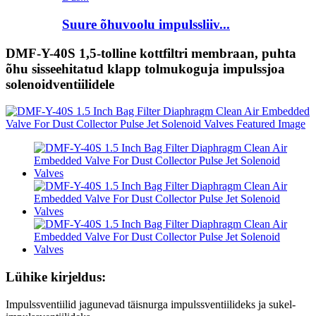
Suure õhuvoolu impulssliiv...
DMF-Y-40S 1,5-tolline kottfiltri membraan, puhta
õhu sisseehitatud klapp tolmukoguja impulssjoa
solenoidventiilidele
Lühike kirjeldus:
Impulssventiilid jagunevad täisnurga impulssventiilideks ja sukel-