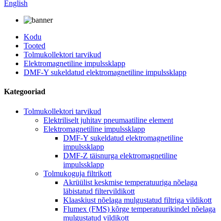
English
Kodu
Tooted
Tolmukollektori tarvikud
Elektromagnetiline impulssklapp
DMF-Y sukeldatud elektromagnetiline impulssklapp
Kategooriad
Tolmukollektori tarvikud
Elektriliselt juhitav pneumaatiline element
Elektromagnetiline impulssklapp
DMF-Y sukeldatud elektromagnetiline
impulssklapp
DMF-Z täisnurga elektromagnetiline
impulssklapp
Tolmukoguja filtrikott
Akrüülist keskmise temperatuuriga nõelaga
läbistatud filtervildikott
Klaaskiust nõelaga mulgustatud filtriga vildikott
Flumex (FMS) kõrge temperatuurikindel nõelaga
mulgustatud vildikott