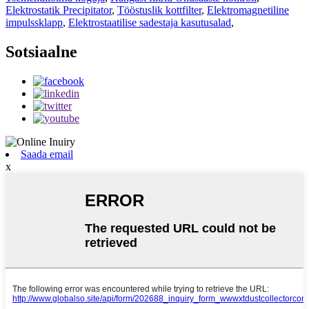
Elektrostatik Precipitator
,
Tööstuslik kottfilter
,
Elektromagnetiline
impulssklapp
,
Elektrostaatilise sadestaja kasutusalad
,
Sotsiaalne
Saada email
x