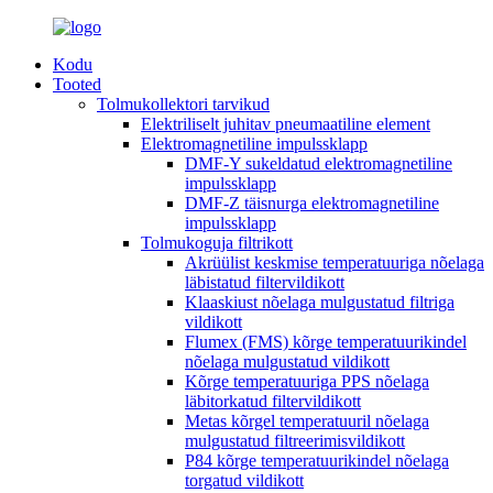
Kodu
Tooted
Tolmukollektori tarvikud
Elektriliselt juhitav pneumaatiline element
Elektromagnetiline impulssklapp
DMF-Y sukeldatud elektromagnetiline
impulssklapp
DMF-Z täisnurga elektromagnetiline
impulssklapp
Tolmukoguja filtrikott
Akrüülist keskmise temperatuuriga nõelaga
läbistatud filtervildikott
Klaaskiust nõelaga mulgustatud filtriga
vildikott
Flumex (FMS) kõrge temperatuurikindel
nõelaga mulgustatud vildikott
Kõrge temperatuuriga PPS nõelaga
läbitorkatud filtervildikott
Metas kõrgel temperatuuril nõelaga
mulgustatud filtreerimisvildikott
P84 kõrge temperatuurikindel nõelaga
torgatud vildikott