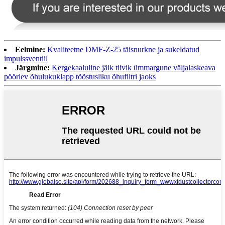
Eelmine:
Kvaliteetne DMF-Z-25 täisnurkne ja sukeldatud
impulssventiil
Järgmine:
Kergekaaluline jäik tiivik ümmargune väljalaskeava
pöörlev õhulukuklapp tööstusliku õhufiltri jaoks