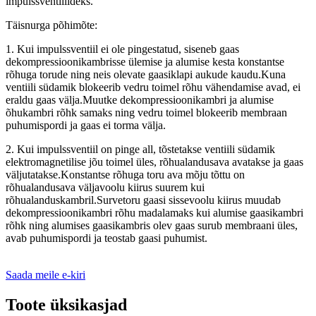
impulssventiilideks.
Täisnurga põhimõte:
1. Kui impulssventiil ei ole pingestatud, siseneb gaas
dekompressioonikambrisse ülemise ja alumise kesta konstantse
rõhuga torude ning neis olevate gaasiklapi aukude kaudu.Kuna
ventiili südamik blokeerib vedru toimel rõhu vähendamise avad, ei
eraldu gaas välja.Muutke dekompressioonikambri ja alumise
õhukambri rõhk samaks ning vedru toimel blokeerib membraan
puhumispordi ja gaas ei torma välja.
2. Kui impulssventiil on pinge all, tõstetakse ventiili südamik
elektromagnetilise jõu toimel üles, rõhualandusava avatakse ja gaas
väljutatakse.Konstantse rõhuga toru ava mõju tõttu on
rõhualandusava väljavoolu kiirus suurem kui
rõhualanduskambril.Survetoru gaasi sissevoolu kiirus muudab
dekompressioonikambri rõhu madalamaks kui alumise gaasikambri
rõhk ning alumises gaasikambris olev gaas surub membraani üles,
avab puhumispordi ja teostab gaasi puhumist.
Saada meile e-kiri
Toote üksikasjad