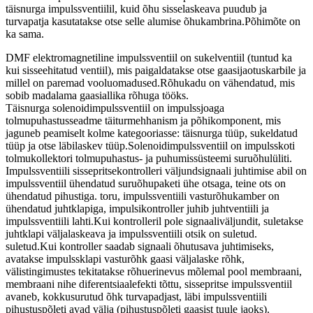
täisnurga impulssventiilil, kuid õhu sisselaskeava puudub ja
turvapatja kasutatakse otse selle alumise õhukambrina.Põhimõte on
ka sama.
DMF elektromagnetiline impulssventiil on sukelventiil (tuntud ka
kui sisseehitatud ventiil), mis paigaldatakse otse gaasijaotuskarbile ja
millel on paremad vooluomadused.Rõhukadu on vähendatud, mis
sobib madalama gaasiallika rõhuga tööks.
Täisnurga solenoidimpulssventiil on impulssjoaga
tolmupuhastusseadme täiturmehhanism ja põhikomponent, mis
jaguneb peamiselt kolme kategooriasse: täisnurga tüüp, sukeldatud
tüüp ja otse läbilaskev tüüp.Solenoidimpulssventiil on impulsskoti
tolmukollektori tolmupuhastus- ja puhumissüsteemi suruõhulüliti.
Impulssventiili sissepritsekontrolleri väljundsignaali juhtimise abil on
impulssventiil ühendatud suruõhupaketi ühe otsaga, teine ​​ots on
ühendatud pihustiga. toru, impulssventiili vasturõhukamber on
ühendatud juhtklapiga, impulsikontroller juhib juhtventiili ja
impulssventiili lahti.Kui kontrolleril pole signaaliväljundit, suletakse
juhtklapi väljalaskeava ja impulssventiili otsik on suletud.
suletud.Kui kontroller saadab signaali õhutusava juhtimiseks,
avatakse impulssklapi vasturõhk gaasi väljalaske rõhk,
välistingimustes tekitatakse rõhuerinevus mõlemal pool membraani,
membraani nihe diferentsiaalefekti tõttu, sissepritse impulssventiil
avaneb, kokkusurutud õhk turvapadjast, läbi impulssventiili
pihustuspõleti avad välja (pihustuspõleti gaasist tuule jaoks).