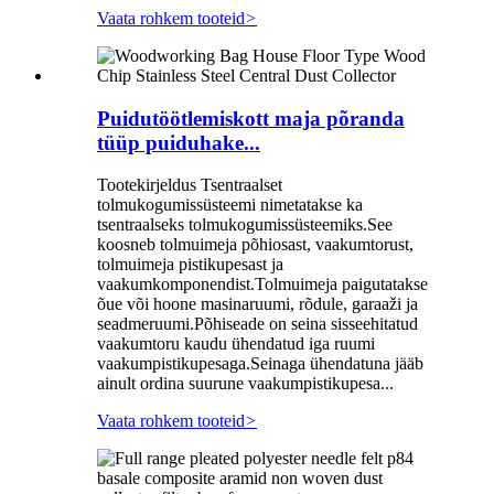
Vaata rohkem tooteid
>
Puidutöötlemiskott maja põranda
tüüp puiduhake...
Tootekirjeldus Tsentraalset
tolmukogumissüsteemi nimetatakse ka
tsentraalseks tolmukogumissüsteemiks.See
koosneb tolmuimeja põhiosast, vaakumtorust,
tolmuimeja pistikupesast ja
vaakumkomponendist.Tolmuimeja paigutatakse
õue või hoone masinaruumi, rõdule, garaaži ja
seadmeruumi.Põhiseade on seina sisseehitatud
vaakumtoru kaudu ühendatud iga ruumi
vaakumpistikupesaga.Seinaga ühendatuna jääb
ainult ordina suurune vaakumpistikupesa...
Vaata rohkem tooteid
>