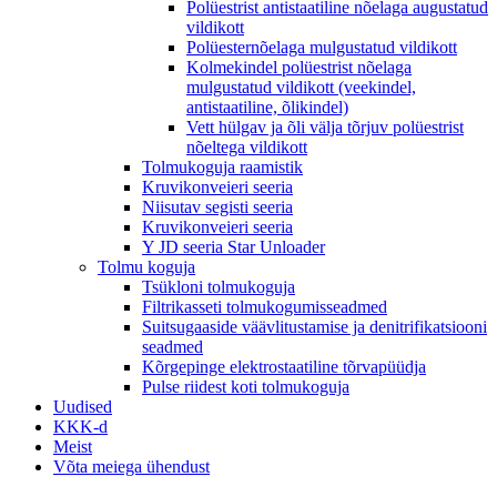
Polüestrist antistaatiline nõelaga augustatud
vildikott
Polüesternõelaga mulgustatud vildikott
Kolmekindel polüestrist nõelaga
mulgustatud vildikott (veekindel,
antistaatiline, õlikindel)
Vett hülgav ja õli välja tõrjuv polüestrist
nõeltega vildikott
Tolmukoguja raamistik
Kruvikonveieri seeria
Niisutav segisti seeria
Kruvikonveieri seeria
Y JD seeria Star Unloader
Tolmu koguja
Tsükloni tolmukoguja
Filtrikasseti tolmukogumisseadmed
Suitsugaaside väävlitustamise ja denitrifikatsiooni
seadmed
Kõrgepinge elektrostaatiline tõrvapüüdja
Pulse riidest koti tolmukoguja
Uudised
KKK-d
Meist
Võta meiega ühendust