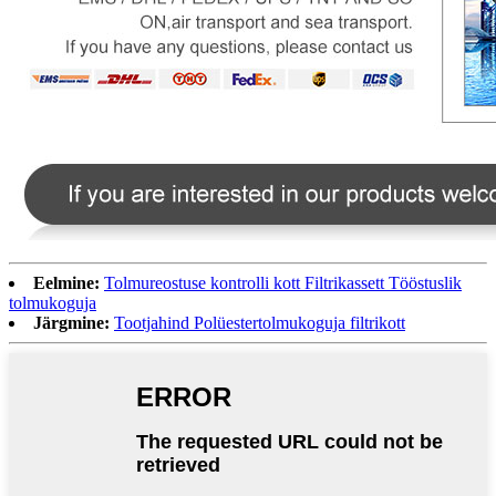
Eelmine:
Tolmureostuse kontrolli kott Filtrikassett Tööstuslik
tolmukoguja
Järgmine:
Tootjahind Polüestertolmukoguja filtrikott