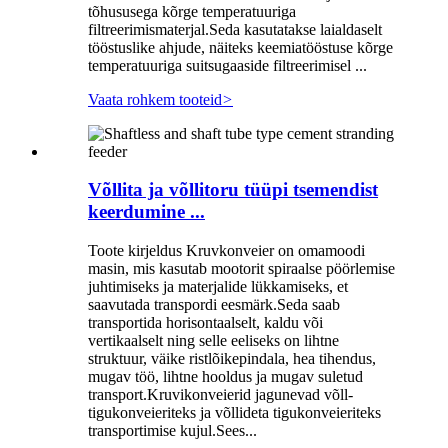
tõhususega kõrge temperatuuriga
filtreerimismaterjal.Seda kasutatakse laialdaselt
tööstuslike ahjude, näiteks keemiatööstuse kõrge
temperatuuriga suitsugaaside filtreerimisel ...
Vaata rohkem tooteid
>
Võllita ja võllitoru tüüpi tsemendist
keerdumine ...
Toote kirjeldus Kruvkonveier on omamoodi
masin, mis kasutab mootorit spiraalse pöörlemise
juhtimiseks ja materjalide lükkamiseks, et
saavutada transpordi eesmärk.Seda saab
transportida horisontaalselt, kaldu või
vertikaalselt ning selle eeliseks on lihtne
struktuur, väike ristlõikepindala, hea tihendus,
mugav töö, lihtne hooldus ja mugav suletud
transport.Kruvikonveierid jagunevad võll-
tigukonveieriteks ja võllideta tigukonveieriteks
transportimise kujul.Sees...