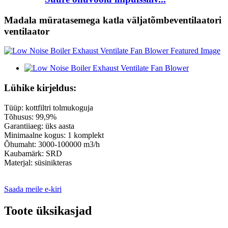
Madala müratasemega katla väljatõmbeventilaatori
ventilaator
Lühike kirjeldus:
Tüüp: kottfiltri tolmukoguja
Tõhusus: 99,9%
Garantiiaeg: üks aasta
Minimaalne kogus: 1 komplekt
Õhumaht: 3000-100000 m3/h
Kaubamärk: SRD
Materjal: süsinikteras
Saada meile e-kiri
Toote üksikasjad