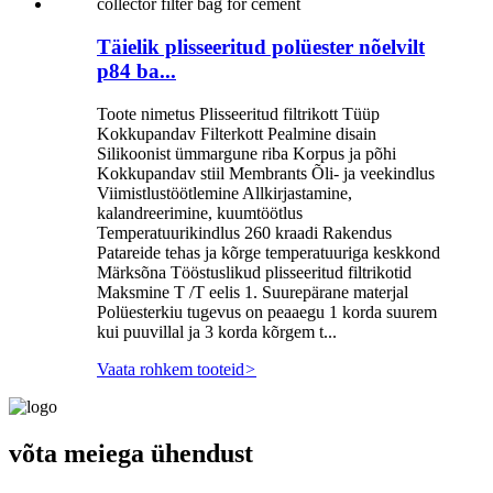
Täielik plisseeritud polüester nõelvilt
p84 ba...
Toote nimetus Plisseeritud filtrikott Tüüp
Kokkupandav Filterkott Pealmine disain
Silikoonist ümmargune riba Korpus ja põhi
Kokkupandav stiil Membrants Õli- ja veekindlus
Viimistlustöötlemine Allkirjastamine,
kalandreerimine, kuumtöötlus
Temperatuurikindlus 260 kraadi Rakendus
Patareide tehas ja kõrge temperatuuriga keskkond
Märksõna Tööstuslikud plisseeritud filtrikotid
Maksmine T /T eelis 1. Suurepärane materjal
Polüesterkiu tugevus on peaaegu 1 korda suurem
kui puuvillal ja 3 korda kõrgem t...
Vaata rohkem tooteid
>
võta meiega ühendust