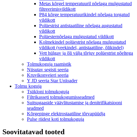
Metas kõrgel temperatuuril nõelaga mulgustatud
filtreerimisvildikott
P84 kõrge temperatuurikindel nõelaga torgatud
vildikott
Polüestrist antistaatiline nõelaga augustatud
vildikott
Polüesternõelaga mulgustatud vildikott
Kolmekindel polüestrist nõelaga mulgustatud
vildikott (veekindel, antistaatiline, õlikindel)
Vett hülgav ja õli välja tõrjuv polüestrist nõeltega
vildikott
Tolmukoguja raamistik
Niisutav segisti seeria
Kruvikonveieri seeria
Y JD seeria Star Unloader
Tolmu koguja
Tsükloni tolmukoguja
Filtrikasseti tolmukogumisseadmed
Suitsugaaside väävlitustamise ja denitrifikatsiooni
seadmed
Kõrgepinge elektrostaatiline tõrvapüüdja
Pulse riidest koti tolmukoguja
Soovitatavad tooted