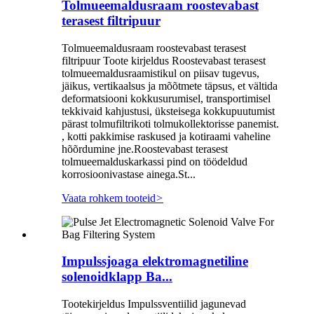
Tolmueemaldusraam roostevabast
terasest filtripuur
Tolmueemaldusraam roostevabast terasest
filtripuur Toote kirjeldus Roostevabast terasest
tolmueemaldusraamistikul on piisav tugevus,
jäikus, vertikaalsus ja mõõtmete täpsus, et vältida
deformatsiooni kokkusurumisel, transportimisel
tekkivaid kahjustusi, üksteisega kokkupuutumist
pärast tolmufiltrikoti tolmukollektorisse panemist.
, kotti pakkimise raskused ja kotiraami vaheline
hõõrdumine jne.Roostevabast terasest
tolmueemalduskarkassi pind on töödeldud
korrosioonivastase ainega.St...
Vaata rohkem tooteid
>
Impulssjoaga elektromagnetiline
solenoidklapp Ba...
Tootekirjeldus Impulssventiilid jagunevad