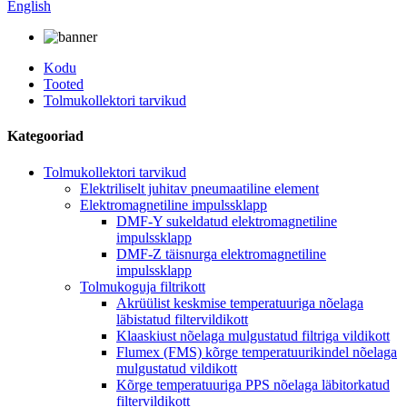
English
Kodu
Tooted
Tolmukollektori tarvikud
Kategooriad
Tolmukollektori tarvikud
Elektriliselt juhitav pneumaatiline element
Elektromagnetiline impulssklapp
DMF-Y sukeldatud elektromagnetiline
impulssklapp
DMF-Z täisnurga elektromagnetiline
impulssklapp
Tolmukoguja filtrikott
Akrüülist keskmise temperatuuriga nõelaga
läbistatud filtervildikott
Klaaskiust nõelaga mulgustatud filtriga vildikott
Flumex (FMS) kõrge temperatuurikindel nõelaga
mulgustatud vildikott
Kõrge temperatuuriga PPS nõelaga läbitorkatud
filtervildikott