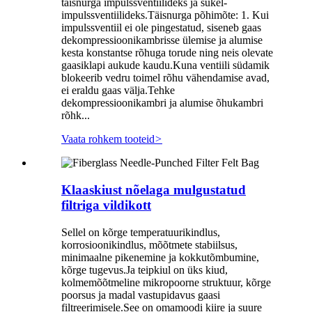
täisnurga impulssventiilideks ja sukel-
impulssventiilideks.Täisnurga põhimõte: 1. Kui
impulssventiil ei ole pingestatud, siseneb gaas
dekompressioonikambrisse ülemise ja alumise
kesta konstantse rõhuga torude ning neis olevate
gaasiklapi aukude kaudu.Kuna ventiili südamik
blokeerib vedru toimel rõhu vähendamise avad,
ei eraldu gaas välja.Tehke
dekompressioonikambri ja alumise õhukambri
rõhk...
Vaata rohkem tooteid
>
Klaaskiust nõelaga mulgustatud
filtriga vildikott
Sellel on kõrge temperatuurikindlus,
korrosioonikindlus, mõõtmete stabiilsus,
minimaalne pikenemine ja kokkutõmbumine,
kõrge tugevus.Ja teipkiul on üks kiud,
kolmemõõtmeline mikropoorne struktuur, kõrge
poorsus ja madal vastupidavus gaasi
filtreerimisele.See on omamoodi kiire ja suure