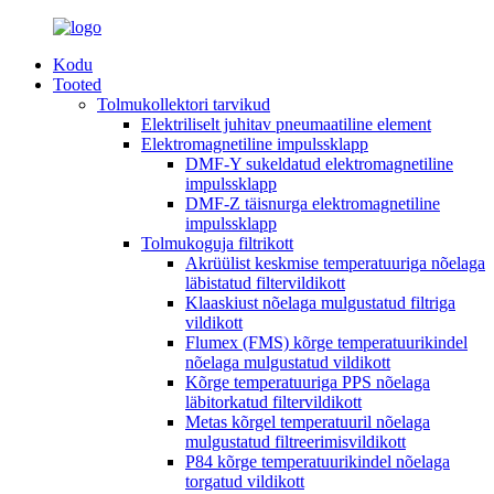
Kodu
Tooted
Tolmukollektori tarvikud
Elektriliselt juhitav pneumaatiline element
Elektromagnetiline impulssklapp
DMF-Y sukeldatud elektromagnetiline
impulssklapp
DMF-Z täisnurga elektromagnetiline
impulssklapp
Tolmukoguja filtrikott
Akrüülist keskmise temperatuuriga nõelaga
läbistatud filtervildikott
Klaaskiust nõelaga mulgustatud filtriga
vildikott
Flumex (FMS) kõrge temperatuurikindel
nõelaga mulgustatud vildikott
Kõrge temperatuuriga PPS nõelaga
läbitorkatud filtervildikott
Metas kõrgel temperatuuril nõelaga
mulgustatud filtreerimisvildikott
P84 kõrge temperatuurikindel nõelaga
torgatud vildikott