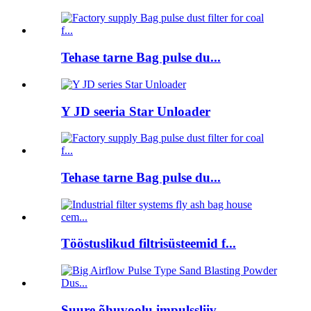
Tehase tarne Bag pulse du...
Y JD seeria Star Unloader
Tehase tarne Bag pulse du...
Tööstuslikud filtrisüsteemid f...
Suure õhuvoolu impulssliiv...