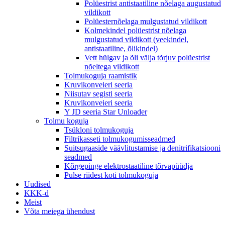
Polüestrist antistaatiline nõelaga augustatud
vildikott
Polüesternõelaga mulgustatud vildikott
Kolmekindel polüestrist nõelaga
mulgustatud vildikott (veekindel,
antistaatiline, õlikindel)
Vett hülgav ja õli välja tõrjuv polüestrist
nõeltega vildikott
Tolmukoguja raamistik
Kruvikonveieri seeria
Niisutav segisti seeria
Kruvikonveieri seeria
Y JD seeria Star Unloader
Tolmu koguja
Tsükloni tolmukoguja
Filtrikasseti tolmukogumisseadmed
Suitsugaaside väävlitustamise ja denitrifikatsiooni
seadmed
Kõrgepinge elektrostaatiline tõrvapüüdja
Pulse riidest koti tolmukoguja
Uudised
KKK-d
Meist
Võta meiega ühendust