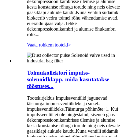
dekompressioonikambrisse ülemise ja alumise
kesta konstantse rõhuga torude ning neis olevate
gaasiklapi aukude kaudu.Kuna ventiili südamik
blokeerib vedru toimel rõhu vähendamise avad,
ei eraldu gaas välja.Tehke
dekompressioonikambri ja alumise õhukambri
rõhk...
Vaata rohkem tooteid
>
Tolmukollektori impulss-
solenoidklapp, mida kasutatakse
tööstuses...
Tootekirjeldus Impulssventiilid jagunevad
täisnurga impulssventiilideks ja sukel-
impulssventiilideks.Täisnurga põhimõte: 1. Kui
impulssventiil ei ole pingestatud, siseneb gaas
dekompressioonikambrisse ülemise ja alumise
kesta konstantse rõhuga torude ning neis olevate
gaasiklapi aukude kaudu.Kuna ventiili südamik
blokeerib vedru toimel rõhu vähendamise avad,