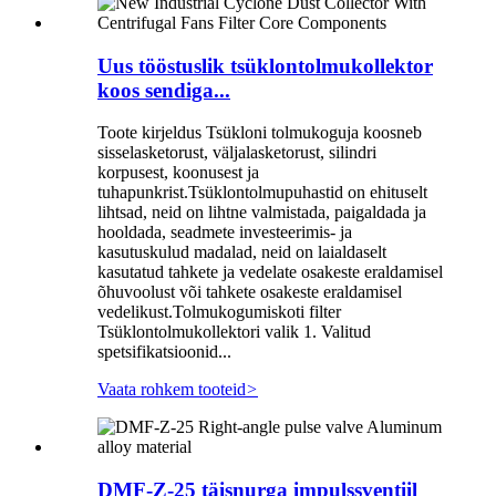
Uus tööstuslik tsüklontolmukollektor
koos sendiga...
Toote kirjeldus Tsükloni tolmukoguja koosneb
sisselasketorust, väljalasketorust, silindri
korpusest, koonusest ja
tuhapunkrist.Tsüklontolmupuhastid on ehituselt
lihtsad, neid on lihtne valmistada, paigaldada ja
hooldada, seadmete investeerimis- ja
kasutuskulud madalad, neid on laialdaselt
kasutatud tahkete ja vedelate osakeste eraldamisel
õhuvoolust või tahkete osakeste eraldamisel
vedelikust.Tolmukogumiskoti filter
Tsüklontolmukollektori valik 1. Valitud
spetsifikatsioonid...
Vaata rohkem tooteid
>
DMF-Z-25 täisnurga impulssventiil