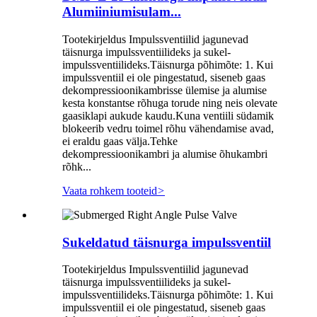
Alumiiniumisulam...
Tootekirjeldus Impulssventiilid jagunevad
täisnurga impulssventiilideks ja sukel-
impulssventiilideks.Täisnurga põhimõte: 1. Kui
impulssventiil ei ole pingestatud, siseneb gaas
dekompressioonikambrisse ülemise ja alumise
kesta konstantse rõhuga torude ning neis olevate
gaasiklapi aukude kaudu.Kuna ventiili südamik
blokeerib vedru toimel rõhu vähendamise avad,
ei eraldu gaas välja.Tehke
dekompressioonikambri ja alumise õhukambri
rõhk...
Vaata rohkem tooteid
>
Sukeldatud täisnurga impulssventiil
Tootekirjeldus Impulssventiilid jagunevad
täisnurga impulssventiilideks ja sukel-
impulssventiilideks.Täisnurga põhimõte: 1. Kui
impulssventiil ei ole pingestatud, siseneb gaas