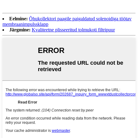
Eelmine:
Õhukollektori paagile paigaldatud solenoidiga töötav
membraanimpulssklapp
Järgmine:
Kvaliteetne plisseeritud tolmukoti filtripuur