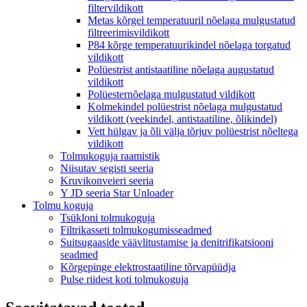
filtervildikott
Metas kõrgel temperatuuril nõelaga mulgustatud
filtreerimisvildikott
P84 kõrge temperatuurikindel nõelaga torgatud
vildikott
Polüestrist antistaatiline nõelaga augustatud
vildikott
Polüesternõelaga mulgustatud vildikott
Kolmekindel polüestrist nõelaga mulgustatud
vildikott (veekindel, antistaatiline, õlikindel)
Vett hülgav ja õli välja tõrjuv polüestrist nõeltega
vildikott
Tolmukoguja raamistik
Niisutav segisti seeria
Kruvikonveieri seeria
Y JD seeria Star Unloader
Tolmu koguja
Tsükloni tolmukoguja
Filtrikasseti tolmukogumisseadmed
Suitsugaaside väävlitustamise ja denitrifikatsiooni
seadmed
Kõrgepinge elektrostaatiline tõrvapüüdja
Pulse riidest koti tolmukoguja