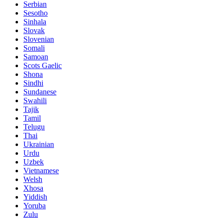
Serbian
Sesotho
Sinhala
Slovak
Slovenian
Somali
Samoan
Scots Gaelic
Shona
Sindhi
Sundanese
Swahili
Tajik
Tamil
Telugu
Thai
Ukrainian
Urdu
Uzbek
Vietnamese
Welsh
Xhosa
Yiddish
Yoruba
Zulu