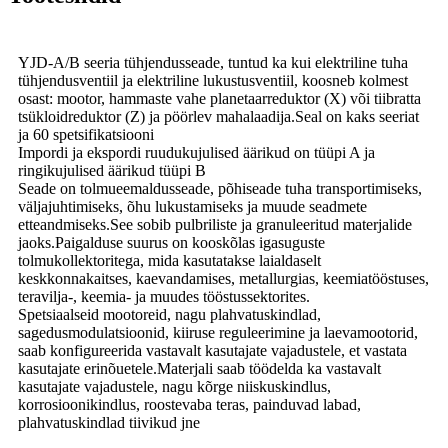
YJD-A/B seeria tühjendusseade, tuntud ka kui elektriline tuha
tühjendusventiil ja elektriline lukustusventiil, koosneb kolmest
osast: mootor, hammaste vahe planetaarreduktor (X) või tiibratta
tsükloidreduktor (Z) ja pöörlev mahalaadija.Seal on kaks seeriat
ja 60 spetsifikatsiooni
Impordi ja ekspordi ruudukujulised äärikud on tüüpi A ja
ringikujulised äärikud tüüpi B
Seade on tolmueemaldusseade, põhiseade tuha transportimiseks,
väljajuhtimiseks, õhu lukustamiseks ja muude seadmete
etteandmiseks.See sobib pulbriliste ja granuleeritud materjalide
jaoks.Paigalduse suurus on kooskõlas igasuguste
tolmukollektoritega, mida kasutatakse laialdaselt
keskkonnakaitses, kaevandamises, metallurgias, keemiatööstuses,
teravilja-, keemia- ja muudes tööstussektorites.
Spetsiaalseid mootoreid, nagu plahvatuskindlad,
sagedusmodulatsioonid, kiiruse reguleerimine ja laevamootorid,
saab konfigureerida vastavalt kasutajate vajadustele, et vastata
kasutajate erinõuetele.Materjali saab töödelda ka vastavalt
kasutajate vajadustele, nagu kõrge niiskuskindlus,
korrosioonikindlus, roostevaba teras, painduvad labad,
plahvatuskindlad tiivikud jne