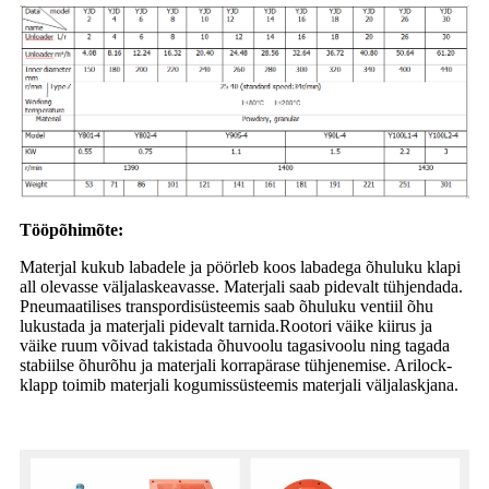
Tööpõhimõte:
Materjal kukub labadele ja pöörleb koos labadega õhuluku klapi
all olevasse väljalaskeavasse. Materjali saab pidevalt tühjendada.
Pneumaatilises transpordisüsteemis saab õhuluku ventiil õhu
lukustada ja materjali pidevalt tarnida.Rootori väike kiirus ja
väike ruum võivad takistada õhuvoolu tagasivoolu ning tagada
stabiilse õhurõhu ja materjali korrapärase tühjenemise. Arilock-
klapp toimib materjali kogumissüsteemis materjali väljalaskjana.