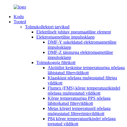
Kodu
Tooted
Tolmukollektori tarvikud
Elektriliselt juhitav pneumaatiline element
Elektromagnetiline impulssklapp
DMF-Y sukeldatud elektromagnetiline
impulssklapp
DMF-Z täisnurga elektromagnetiline
impulssklapp
Tolmukoguja filtrikott
Akrüülist keskmise temperatuuriga nõelaga
läbistatud filtervildikott
Klaaskiust nõelaga mulgustatud filtriga
vildikott
Flumex (FMS) kõrge temperatuurikindel
nõelaga mulgustatud vildikott
Kõrge temperatuuriga PPS nõelaga
läbitorkatud filtervildikott
Metas kõrgel temperatuuril nõelaga
mulgustatud filtreerimisvildikott
P84 kõrge temperatuurikindel nõelaga
torgatud vildikott