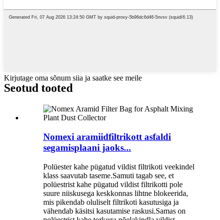
Kirjutage oma sõnum siia ja saatke see meile
Seotud tooted
Nomexi aramiidfiltrikott asfaldi
segamisplaani jaoks...
Polüester kahe pügatud vildist filtrikoti veekindel
klass saavutab taseme.Samuti tagab see, et
polüestrist kahe pügatud vildist filtrikotti pole
suure niiskusega keskkonnas lihtne blokeerida,
mis pikendab oluliselt filtrikoti kasutusiga ja
vähendab käsitsi kasutamise raskusi.Samas on
polüestrist kahe torkega nõelakindla vildist