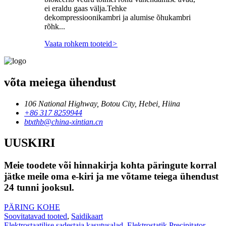
ei eraldu gaas välja.Tehke
dekompressioonikambri ja alumise õhukambri
rõhk...
Vaata rohkem tooteid
>
võta meiega ühendust
106 National Highway, Botou City, Hebei, Hiina
+86 317 8259944
btxthb@china-xintian.cn
UUSKIRI
Meie toodete või hinnakirja kohta päringute korral
jätke meile oma e-kiri ja me võtame teiega ühendust
24 tunni jooksul.
PÄRING KOHE
Soovitatavad tooted
,
Saidikaart
Elektrostaatilise sadestaja kasutusalad
,
Elektrostatik Precipitator
,