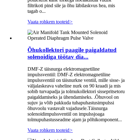
filtrikoti pind sile ja õhu läbilaskvus hea, mis
tagab o...
Vaata rohkem tooteid
>
Õhukollektori paagile paigaldatud
solenoidiga töötav dia...
DMF-Z täisnurga elektromagnetiline
impulssventiil: DMF-Z elektromagnetiline
impulssventiil on täisnurkne ventiil, mille sisse- ja
väljalaskeava vaheline nurk on 90 kraadi ja mis
sobib turvapadja ja tolmukollektori sissepritsetoru
paigaldamiseks ja ühendamiseks. .Õhuvool on
sujuv ja võib pakkuda tuhapuhastusimpulssi
õhuvoolu vastavalt vajadusele.Täisnurga
solenoidimpulssventiil on impulssjoaga
tolmupuhastusseadme ajam ja põhikomponent...
Vaata rohkem tooteid
>