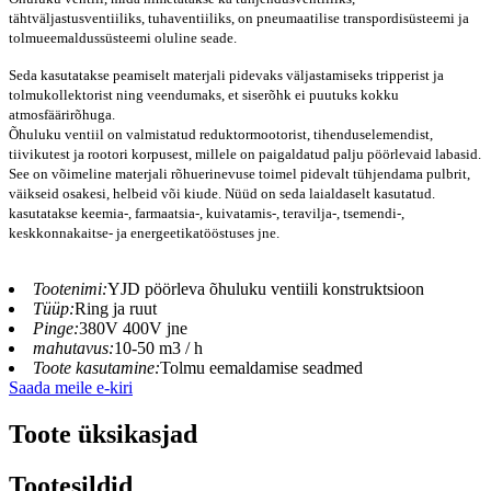
tähtväljastusventiiliks, tuhaventiiliks, on pneumaatilise transpordisüsteemi ja
tolmueemaldussüsteemi oluline seade.
Seda kasutatakse peamiselt materjali pidevaks väljastamiseks tripperist ja
tolmukollektorist ning veendumaks, et siserõhk ei puutuks kokku
atmosfäärirõhuga.
Õhuluku ventiil on valmistatud reduktormootorist, tihenduselemendist,
tiivikutest ja rootori korpusest, millele on paigaldatud palju pöörlevaid labasid.
See on võimeline materjali rõhuerinevuse toimel pidevalt tühjendama pulbrit,
väikseid osakesi, helbeid või kiude. Nüüd on seda laialdaselt kasutatud.
kasutatakse keemia-, farmaatsia-, kuivatamis-, teravilja-, tsemendi-,
keskkonnakaitse- ja energeetikatööstuses jne.
Tootenimi:
YJD pöörleva õhuluku ventiili konstruktsioon
Tüüp:
Ring ja ruut
Pinge:
380V 400V jne
mahutavus:
10-50 m3 / h
Toote kasutamine:
Tolmu eemaldamise seadmed
Saada meile e-kiri
Toote üksikasjad
Tootesildid