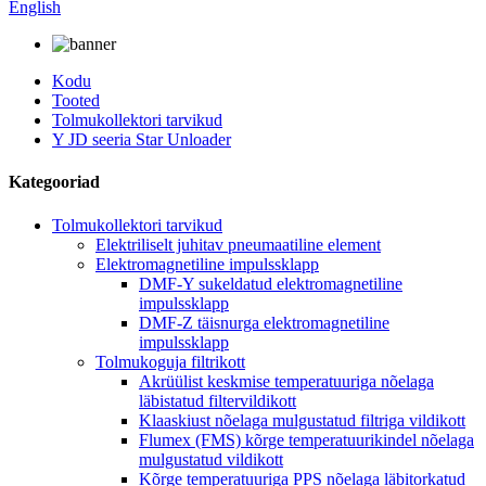
English
Kodu
Tooted
Tolmukollektori tarvikud
Y JD seeria Star Unloader
Kategooriad
Tolmukollektori tarvikud
Elektriliselt juhitav pneumaatiline element
Elektromagnetiline impulssklapp
DMF-Y sukeldatud elektromagnetiline
impulssklapp
DMF-Z täisnurga elektromagnetiline
impulssklapp
Tolmukoguja filtrikott
Akrüülist keskmise temperatuuriga nõelaga
läbistatud filtervildikott
Klaaskiust nõelaga mulgustatud filtriga vildikott
Flumex (FMS) kõrge temperatuurikindel nõelaga
mulgustatud vildikott
Kõrge temperatuuriga PPS nõelaga läbitorkatud