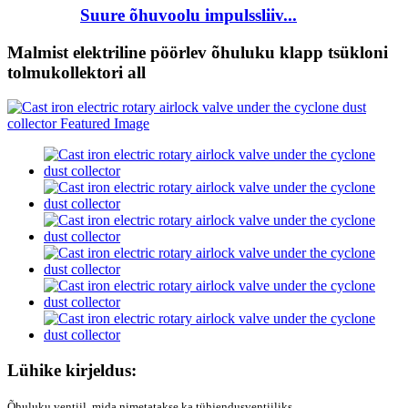
Suure õhuvoolu impulssliiv...
Malmist elektriline pöörlev õhuluku klapp tsükloni
tolmukollektori all
Lühike kirjeldus:
Õhuluku ventiil, mida nimetatakse ka tühjendusventiiliks,