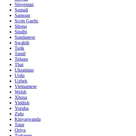
Slovenian
Somali
Samoan
Scots Gaelic
Shona
Sindhi
Sundanese
Swahili
Tajik
Tamil
Telugu
Thai
Ukrainian
Urdu
Uzbek
Vietnamese
Welsh
Xhosa
Yiddish
Yoruba
Zulu
Kinyarwanda
Tatar
Oriya
Turkmen