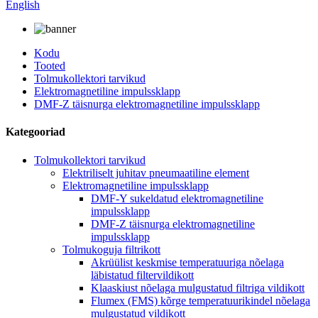
English
Kodu
Tooted
Tolmukollektori tarvikud
Elektromagnetiline impulssklapp
DMF-Z täisnurga elektromagnetiline impulssklapp
Kategooriad
Tolmukollektori tarvikud
Elektriliselt juhitav pneumaatiline element
Elektromagnetiline impulssklapp
DMF-Y sukeldatud elektromagnetiline
impulssklapp
DMF-Z täisnurga elektromagnetiline
impulssklapp
Tolmukoguja filtrikott
Akrüülist keskmise temperatuuriga nõelaga
läbistatud filtervildikott
Klaaskiust nõelaga mulgustatud filtriga vildikott
Flumex (FMS) kõrge temperatuurikindel nõelaga
mulgustatud vildikott