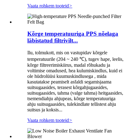
Vaata rohkem tooteid
>
Kõrge temperatuuriga PPS nõelaga
läbistatud filtrivilt...
Ilu, tolmukott, mis on vastupidav kõrgele
temperatuurile (204 ~ 240 ℃), tugev hape, leelis,
kõrge filtreerimiskiirus, madal rõhukadu ja
voltimise omadused, hea kulumiskindlus, kuid ei
ole hüdrolüüsi kuumuskindlusega , mida
kasutatakse peamiselt asfaldi segamisjaama
suitsugaasides, terasest kõrgahjugaasides,
suitsugaasides, tahma (valge tahma) heitgaasides,
tsemendiahju ahjupeas, kõrge temperatuuriga
ahju suitsugaasides, tulekindlate tellistest ahju
suitsus ja koksis...
Vaata rohkem tooteid
>