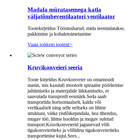
Madala müratasemega katla
väljatõmbeventilaatori ventilaator
Tootekirjeldus Tööstusharud, mida teenindatakse,
pakkimine ja kohaletoimetamine
Vaata rohkem tooteid
>
Kruvikonveieri seeria
Toote kirjeldus Kruvkonveier on omamoodi
masin, mis kasutab mootorit spiraalse pöörlemise
juhtimiseks ja materjalide lükkamiseks, et
saavutada transpordi eesmärk.Seda saab
transportida horisontaalselt, kaldu või
vertikaalselt ning selle eeliseks on lihtne
struktuur, väike ristlõikepindala, hea tihendus,
mugav töö, lihtne hooldus ja mugav suletud
transport.Kruvikonveierid jagunevad võll-
tigukonveieriteks ja võllideta tigukonveieriteks
transportimise kujul.Sees...