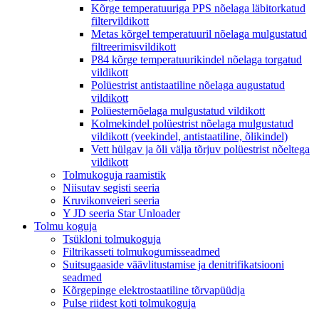
Kõrge temperatuuriga PPS nõelaga läbitorkatud
filtervildikott
Metas kõrgel temperatuuril nõelaga mulgustatud
filtreerimisvildikott
P84 kõrge temperatuurikindel nõelaga torgatud
vildikott
Polüestrist antistaatiline nõelaga augustatud
vildikott
Polüesternõelaga mulgustatud vildikott
Kolmekindel polüestrist nõelaga mulgustatud
vildikott (veekindel, antistaatiline, õlikindel)
Vett hülgav ja õli välja tõrjuv polüestrist nõeltega
vildikott
Tolmukoguja raamistik
Niisutav segisti seeria
Kruvikonveieri seeria
Y JD seeria Star Unloader
Tolmu koguja
Tsükloni tolmukoguja
Filtrikasseti tolmukogumisseadmed
Suitsugaaside väävlitustamise ja denitrifikatsiooni
seadmed
Kõrgepinge elektrostaatiline tõrvapüüdja
Pulse riidest koti tolmukoguja