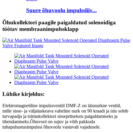
Suure õhuvoolu impulssliiv...
Õhukollektori paagile paigaldatud solenoidiga
töötav membraanimpulssklapp
Lühike kirjeldus:
Elektromagnetiline impulssventiil DMF-Z on täisnurkne ventiil,
mille sisse- ja väljalaskeava vaheline nurk on 90 kraadi ja mis sobib
turvapadja ja tolmukollektori sissepritsetoru paigaldamiseks ja
ühendamiseks.Õhuvool on sujuv ja võib pakkuda
tuhapuhastusimpulssi õhuvoolu vastavalt vajadusele.