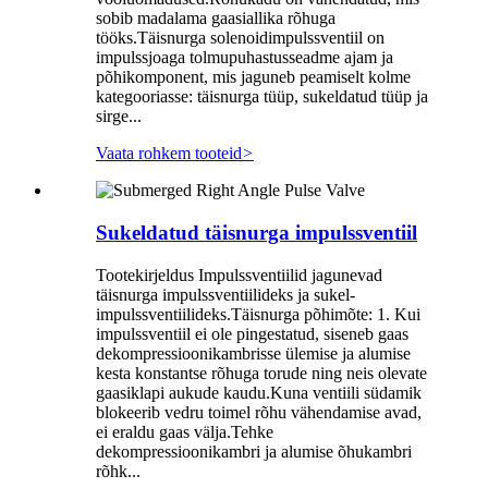
sobib madalama gaasiallika rõhuga
tööks.Täisnurga solenoidimpulssventiil on
impulssjoaga tolmupuhastusseadme ajam ja
põhikomponent, mis jaguneb peamiselt kolme
kategooriasse: täisnurga tüüp, sukeldatud tüüp ja
sirge...
Vaata rohkem tooteid
>
Sukeldatud täisnurga impulssventiil
Tootekirjeldus Impulssventiilid jagunevad
täisnurga impulssventiilideks ja sukel-
impulssventiilideks.Täisnurga põhimõte: 1. Kui
impulssventiil ei ole pingestatud, siseneb gaas
dekompressioonikambrisse ülemise ja alumise
kesta konstantse rõhuga torude ning neis olevate
gaasiklapi aukude kaudu.Kuna ventiili südamik
blokeerib vedru toimel rõhu vähendamise avad,
ei eraldu gaas välja.Tehke
dekompressioonikambri ja alumise õhukambri
rõhk...