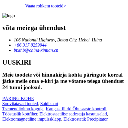
Vaata rohkem tooteid
>
võta meiega ühendust
106 National Highway, Botou City, Hebei, Hiina
+86 317 8259944
btxthb@china-xintian.cn
UUSKIRI
Meie toodete või hinnakirja kohta päringute korral
jätke meile oma e-kiri ja me võtame teiega ühendust
24 tunni jooksul.
PÄRING KOHE
Soovitatavad tooted
,
Saidikaart
Tsemenditolmu koguja
,
Kangast filtrid Õhusaaste kontroll
,
Tööstuslik kottfilter
,
Elektrostaatilise sadestaja kasutusalad
,
Elektromagnetiline impulssklapp
,
Elektrostatik Precipitator
,