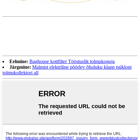
Eelmine:
Baghouse kottfilter Tööstuslik tolmukoguja
Järgmine:
Malmist elektriline pöörlev õhuluku klapp tsükloni
tolmukollektori all