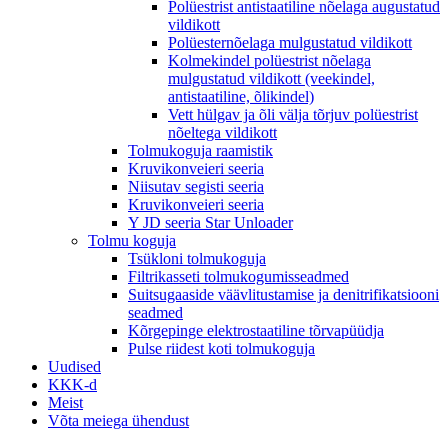
Polüestrist antistaatiline nõelaga augustatud
vildikott
Polüesternõelaga mulgustatud vildikott
Kolmekindel polüestrist nõelaga
mulgustatud vildikott (veekindel,
antistaatiline, õlikindel)
Vett hülgav ja õli välja tõrjuv polüestrist
nõeltega vildikott
Tolmukoguja raamistik
Kruvikonveieri seeria
Niisutav segisti seeria
Kruvikonveieri seeria
Y JD seeria Star Unloader
Tolmu koguja
Tsükloni tolmukoguja
Filtrikasseti tolmukogumisseadmed
Suitsugaaside väävlitustamise ja denitrifikatsiooni
seadmed
Kõrgepinge elektrostaatiline tõrvapüüdja
Pulse riidest koti tolmukoguja
Uudised
KKK-d
Meist
Võta meiega ühendust