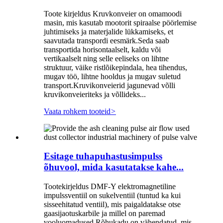
Toote kirjeldus Kruvkonveier on omamoodi
masin, mis kasutab mootorit spiraalse pöörlemise
juhtimiseks ja materjalide lükkamiseks, et
saavutada transpordi eesmärk.Seda saab
transportida horisontaalselt, kaldu või
vertikaalselt ning selle eeliseks on lihtne
struktuur, väike ristlõikepindala, hea tihendus,
mugav töö, lihtne hooldus ja mugav suletud
transport.Kruvikonveierid jagunevad võlli
kruvikonveieriteks ja võllideks...
Vaata rohkem tooteid
>
Esitage tuhapuhastusimpulss
õhuvool, mida kasutatakse kahe...
Tootekirjeldus DMF-Y elektromagnetiline
impulssventiil on sukelventiil (tuntud ka kui
sisseehitatud ventiil), mis paigaldatakse otse
gaasijaotuskarbile ja millel on paremad
vooluomadused.Rõhukadu on vähendatud, mis