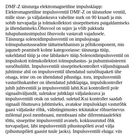
DMF-Z täisnurga elektromagnetiline impulssklapp:
Elektromagnetiline impulssventiil DMF-Z on täisnurkne ventiil,
mille sisse- ja väljalaskeava vaheline nurk on 90 kraadi ja mis
sobib turvapadja ja tolmukollektori sissepritsetoru paigaldamiseks
ja ühendamiseks.Õhuvool on sujuv ja võib pakkuda
tuhapuhastusimpulssi õhuvoolu vastavalt vajadusele.
Täisnurga solenoidimpulssventiil on impulssjoaga
tolmupuhastusseadme täiturmehhanism ja põhikomponent, mis
jaguneb peamiselt kolme kategooriasse: täisnurga tüüp,
sukeldatud tüüp ja otse läbilaskev tüüp.Solenoidimpulssventiil on
impulsskoti tolmukollektori tolmupuhastus- ja puhumissüsteemi
suruõhulüliti. Impulssventiili sissepritsekontrolleri väljundsignaali
juhtimise abil on impulssventiil ühendatud suruõhupaketi ühe
otsaga, teine ​​ots on ühendatud pihustiga. toru, impulssventiili
vasturõhukamber on ühendatud juhtklapiga, impulsikontroller
juhib juhtventiili ja impulssventiili lahti.Kui kontrolleril pole
signaaliväljundit, suletakse juhtklapi väljalaskeava ja
impulssventiili otsik on suletud. suletud.Kui kontroller saadab
signaali õhutusava juhtimiseks, avatakse impulssklapi vasturõhk
gaasi väljalaske rõhk, välistingimustes tekitatakse rõhuerinevus
mõlemal pool membraani, membraani nihe diferentsiaalefekti
tõttu, sissepritse impulssventiil avaneb, kokkusurutud õhk
turvapadjast, läbi impulssventiili pihustuspõleti avad välja
(pihustuspõleti gaasist tuule jaoks). Impulssventiili eluiga: viis