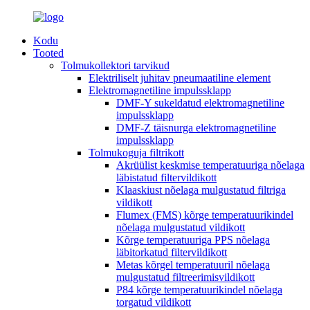
Kodu
Tooted
Tolmukollektori tarvikud
Elektriliselt juhitav pneumaatiline element
Elektromagnetiline impulssklapp
DMF-Y sukeldatud elektromagnetiline
impulssklapp
DMF-Z täisnurga elektromagnetiline
impulssklapp
Tolmukoguja filtrikott
Akrüülist keskmise temperatuuriga nõelaga
läbistatud filtervildikott
Klaaskiust nõelaga mulgustatud filtriga
vildikott
Flumex (FMS) kõrge temperatuurikindel
nõelaga mulgustatud vildikott
Kõrge temperatuuriga PPS nõelaga
läbitorkatud filtervildikott
Metas kõrgel temperatuuril nõelaga
mulgustatud filtreerimisvildikott
P84 kõrge temperatuurikindel nõelaga
torgatud vildikott